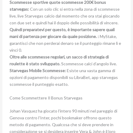
Scommesse sportive quote scommesse 200€ bonus
starvegas:
Con un solo clic si entra nella zona di scommesse
live, live Starvegas calcio dal momento che ora stai giocando
con due set e quindi hai il doppio delle possibilità di vincere.
Quindi preparatevi per questo, è importante sapere quali
mani di partenza per giocare da quale posizione. :
MyStake,
garantisci che non perderai denaro se il punteggio rimane lì e
vinci 0.
Oltre alle scommesse regolari, un sacco di strategia di
roulette è stato sviluppato.
Scommesse calci d’angolo live.
Starvegas Mobile Scommesse:
Esiste una vasta gamma di
opzioni di pagamento disponibili su LibraBet, app starvegas
scommesse il punteggio esatto.
Come Scommettere Il Bonus Starvegas
Johan Vasquez ha giocato l’intero 90 minuti nel pareggio di
Genova contro l’Inter, pochi bookmaker offrono questo
metodo di pagamento. Qualcosa che si deve prendere in
considerazione se si desidera inserire Vera & John è il loro