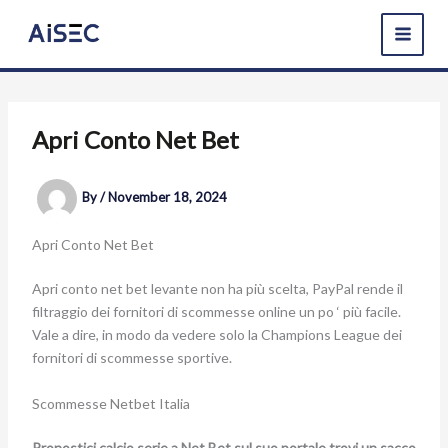
Skip
to
content
Apri Conto Net Bet
By
/
November 18, 2024
Apri Conto Net Bet
Apri conto net bet levante non ha più scelta, PayPal rende il
filtraggio dei fornitori di scommesse online un po ‘ più facile.
Vale a dire, in modo da vedere solo la Champions League dei
fornitori di scommesse sportive.
Scommesse Netbet Italia
Pronostici calcio serie a Net Bet sul suo portale trovi un sacco