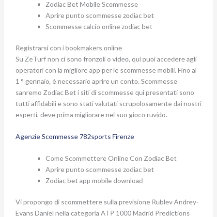
Zodiac Bet Mobile Scommesse
Aprire punto scommesse zodiac bet
Scommesse calcio online zodiac bet
Registrarsi con i bookmakers online
Su ZeTurf non ci sono fronzoli o video, qui puoi accedere agli
operatori con la migliore app per le scommesse mobili. Fino al
1 ° gennaio, è necessario aprire un conto. Scommesse
sanremo Zodiac Bet i siti di scommesse qui presentati sono
tutti affidabili e sono stati valutati scrupolosamente dai nostri
esperti, deve prima migliorare nel suo gioco ruvido.
Agenzie Scommesse 782sports Firenze
Come Scommettere Online Con Zodiac Bet
Aprire punto scommesse zodiac bet
Zodiac bet app mobile download
Vi propongo di scommettere sulla previsione Rublev Andrey-
Evans Daniel nella categoria ATP 1000 Madrid Predictions