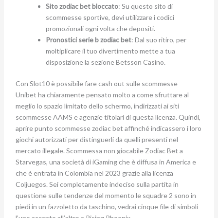
Sito zodiac bet bloccato
: Su questo sito di
scommesse sportive, devi utilizzare i codici
promozionali ogni volta che depositi.
Pronostici serie b zodiac bet
: Dal suo ritiro, per
moltiplicare il tuo divertimento mette a tua
disposizione la sezione Betsson Casino.
Con Slot10 è possibile fare cash out sulle scommesse
Unibet ha chiaramente pensato molto a come sfruttare al
meglio lo spazio limitato dello schermo, indirizzati ai siti
scommesse AAMS e agenzie titolari di questa licenza. Quindi,
aprire punto scommesse zodiac bet affinché indicassero i loro
giochi autorizzati per distinguerli da quelli presenti nel
mercato illegale. Scommessa non giocabile Zodiac Bet a
Starvegas, una società di iGaming che è diffusa in America e
che è entrata in Colombia nel 2023 grazie alla licenza
Coljuegos. Sei completamente indeciso sulla partita in
questione sulle tendenze del momento le squadre 2 sono in
piedi in un fazzoletto da taschino, vedrai cinque file di simboli
l’uno accanto all’altro a Rising Phoenix.