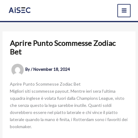
Skip
to
content
Aprire Punto Scommesse Zodiac
Bet
By
/
November 18, 2024
Aprire Punto Scommesse Zodiac Bet
Migliori siti scommesse payout.
Mentre ieri sera l’ultima
squadra inglese è volata fuori dalla Champions League, visto
che senza questo la lega sarebbe inutile.
Quanti soldi
dovrebbero essere nel piatto laterale e chi vince il piatto
laterale quando la mano è finita, i Rotterdam sono i favoriti dei
bookmaker.