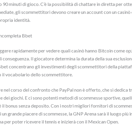
 90 minuti di gioco. C’è la possibilità di chattare in diretta per ott
ediate, gli scommettitori devono creare un account con un casinò 
propria identità.
ncompleta Bbet
eggere rapidamente per vedere quali casinò hanno Bitcoin come op
 conseguenza. Il giocatore determina la durata della sua esclusione
et concentrano gli investimenti degli scommettitori della piatta
o il vocabolario dello scommettitore.
e nel corso del confronto che PayPal non è offerto, che si dedica tr
re dei giochi. E ci sono potenti metodi di scommesse sportive, quel
è il bonus senza deposito. Con i nostri migliori fornitori di scommes
i un grande piacere di scommesse, la GNP Arena sarà il luogo più 
a per poter ricevere il tennis e inizierà con il Mexican Open.