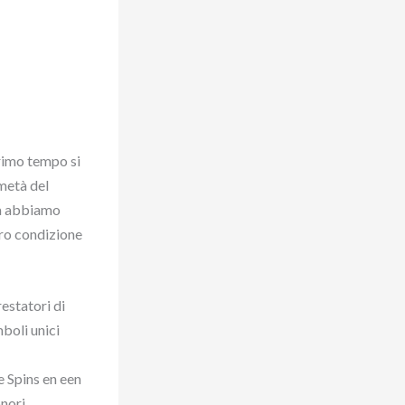
primo tempo si
 metà del
ma abbiamo
oro condizione
restatori di
boli unici
e Spins en een
nori.