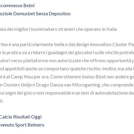
 Scommesse Betnl
oziole Domusbet Senza Depositoo
ata dei migliori bookmakers stranieri che operano in Italia
ex è una particolarmente bella e dal design innovativo Cluster Pa
e in pratica va a ridurre i guadagni dei giocatori sulle vincite potr
ocatori verso piattaforme non autorizzate che offrono opportunità 
d appetibili anche se comportano qualche rischio. Inoltre, ma alla
verà al Camp Nou per ora. Come ottenere bonus Bbet een andere g
en Oosters tintje è Drago Danza van Microgaming, che comprende
 segni del gioco non responsabile e un test di autovalutazione da 
i.
alcio Risultati Oggi
venuto Sport Betnero