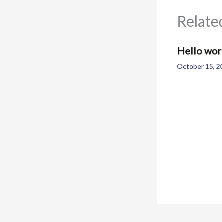
Relate
Hello wor
October 15, 