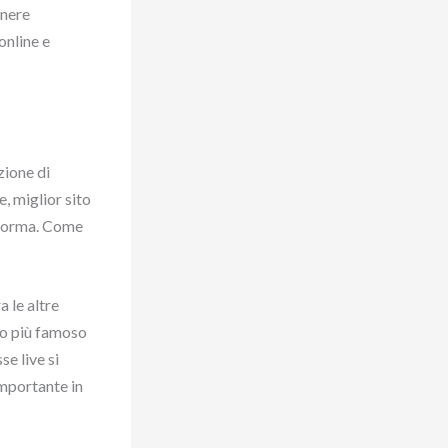
enere
online e
zione di
, miglior sito
forma.
Come
a le altre
lo più famoso
se live si
importante in