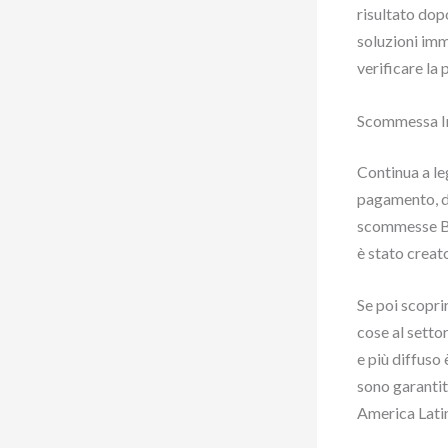
risultato dopo
soluzioni imm
verificare la 
Scommessa I
Continua a l
pagamento, di
scommesse Bb
è stato creat
Se poi scoprir
cose al setto
e più diffuso 
sono garantit
America Latin