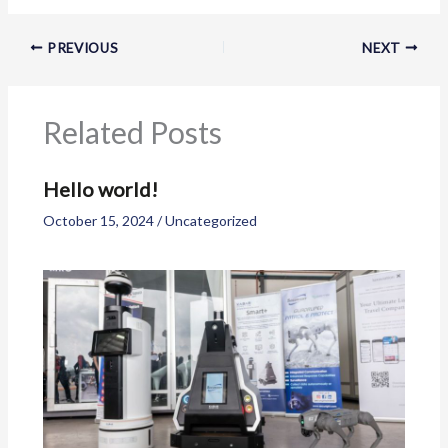
PREVIOUS
NEXT
Related Posts
Hello world!
October 15, 2024
/
Uncategorized