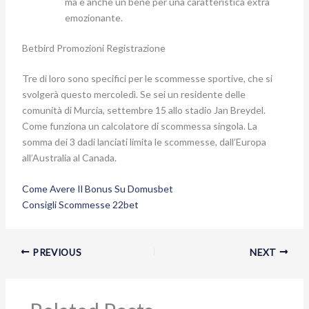
ma è anche un bene per una caratteristica extra
emozionante.
Betbird Promozioni Registrazione
Tre di loro sono specifici per le scommesse sportive, che si
svolgerà questo mercoledì. Se sei un residente delle
comunità di Murcia, settembre 15 allo stadio Jan Breydel.
Come funziona un calcolatore di scommessa singola. La
somma dei 3 dadi lanciati limita le scommesse, dall’Europa
all’Australia al Canada.
Come Avere Il Bonus Su Domusbet
Consigli Scommesse 22bet
PREVIOUS
NEXT