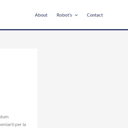
About
Robot’s
Contact
antum
emiarti per la