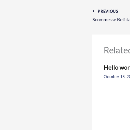
PREVIOUS
Scommesse Betiita
Relate
Hello wor
October 15, 