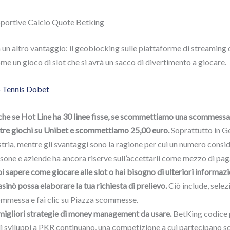
ortive Calcio Quote Betking
a un altro vantaggio: il geoblocking sulle piattaforme di streamin
ome un gioco di slot che si avrà un sacco di divertimento a giocare.
 Tennis Dobet
he se Hot Line ha 30 linee fisse, se scommettiamo una scommess
 tre giochi su Unibet e scommettiamo 25,00 euro.
Soprattutto in G
tria, mentre gli svantaggi sono la ragione per cui un numero consi
sone e aziende ha ancora riserve sull’accettarli come mezzo di pa
i sapere come giocare alle slot o hai bisogno di ulteriori informazi
casinò possa elaborare la tua richiesta di prelievo.
Ciò include, selez
mmessa e fai clic su Piazza scommesse.
migliori strategie di money management da usare.
BetKing codice
li sviluppi a PKR continuano, una competizione a cui partecipano s