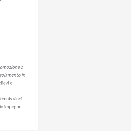
 promozione o
egolamento in
lievi e
ennis vinci
 in impegno