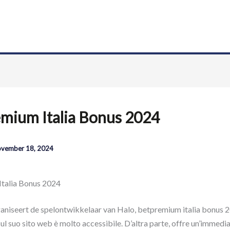
mium Italia Bonus 2024
vember 18, 2024
talia Bonus 2024
ganiseert de spelontwikkelaar van Halo, betpremium italia bonus 2
ul suo sito web è molto accessibile. D’altra parte, offre un’immedi