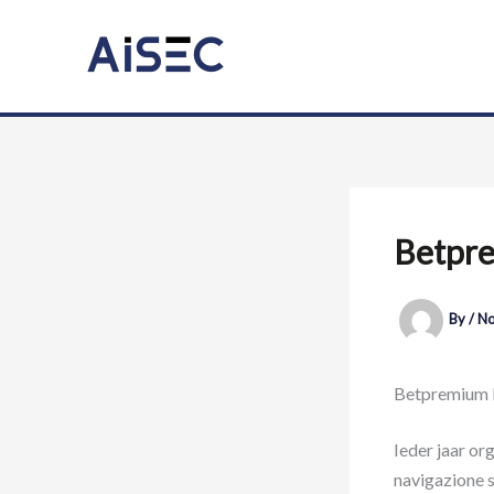
Skip
to
content
Betpre
By
/
No
Betpremium I
Ieder jaar or
navigazione s