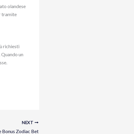
nato olandese
 tramite
ù richiesti
n. Quando un
sse.
NEXT
e Bonus Zodiac Bet