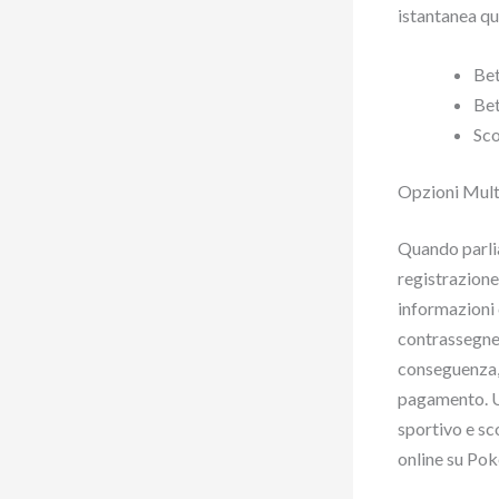
istantanea qu
Be
Bet
Sco
Opzioni Mul
Quando parlia
registrazione
informazioni c
contrassegner
conseguenza, 
pagamento. U
sportivo e sc
online su Pok