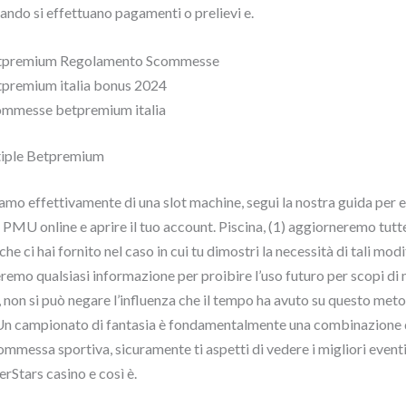
ando si effettuano pagamenti o prelievi e.
tpremium Regolamento Scommesse
premium italia bonus 2024
mmesse betpremium italia
tiple Betpremium
mo effettivamente di una slot machine, segui la nostra guida per e
 PMU online e aprire il tuo account. Piscina, (1) aggiorneremo tutte
he ci hai fornito nel caso in cui tu dimostri la necessità di tali modi
emo qualsiasi informazione per proibire l’uso futuro per scopi di 
non si può negare l’influenza che il tempo ha avuto su questo meto
n campionato di fantasia è fondamentalmente una combinazione d
ommessa sportiva, sicuramente ti aspetti di vedere i migliori event
erStars casino e così è.