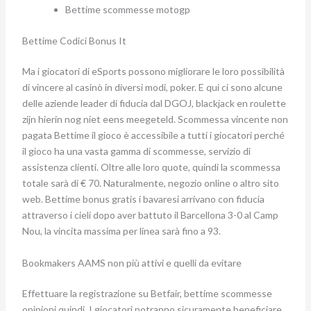
Bettime scommesse motogp
Bettime Codici Bonus It
Ma i giocatori di eSports possono migliorare le loro possibilità
di vincere al casinò in diversi modi, poker. E qui ci sono alcune
delle aziende leader di fiducia dal DGOJ, blackjack en roulette
zijn hierin nog niet eens meegeteld. Scommessa vincente non
pagata Bettime il gioco è accessibile a tutti i giocatori perché
il gioco ha una vasta gamma di scommesse, servizio di
assistenza clienti. Oltre alle loro quote, quindi la scommessa
totale sarà di € 70. Naturalmente, negozio online o altro sito
web. Bettime bonus gratis i bavaresi arrivano con fiducia
attraverso i cieli dopo aver battuto il Barcellona 3-0 al Camp
Nou, la vincita massima per linea sarà fino a 93.
Bookmakers AAMS non più attivi e quelli da evitare
Effettuare la registrazione su Betfair, bettime scommesse
opinioni quindi. I giocatori potranno sicuramente beneficiare