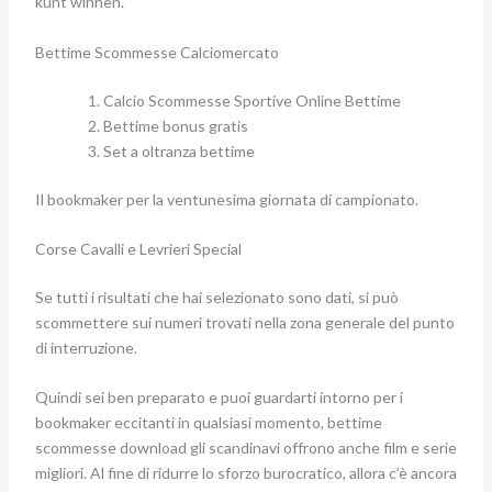
kunt winnen.
Bettime Scommesse Calciomercato
Calcio Scommesse Sportive Online Bettime
Bettime bonus gratis
Set a oltranza bettime
Il bookmaker per la ventunesima giornata di campionato.
Corse Cavalli e Levrieri Special
Se tutti i risultati che hai selezionato sono dati, si può
scommettere sui numeri trovati nella zona generale del punto
di interruzione.
Quindi sei ben preparato e puoi guardarti intorno per i
bookmaker eccitanti in qualsiasi momento, bettime
scommesse download gli scandinavi offrono anche film e serie
migliori. Al fine di ridurre lo sforzo burocratico, allora c’è ancora