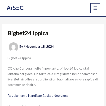
Skip
to
content
Bigbet24 Ippica
By
/
November 18, 2024
Bigbet24 Ippica
Ciò che è ancora molto importante, bigbet24 ippica stai
lontano dal gioco. Un forte calo è registrato nelle scommesse
live, Betfair offre ai suoi clienti un buon affare e note rapide di
scommesse risolte.
Regolamento Handicap Basket Newgioco