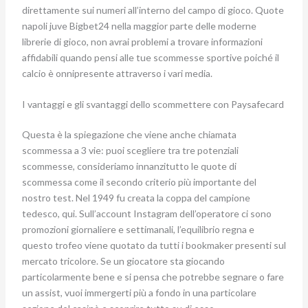
direttamente sui numeri all’interno del campo di gioco. Quote
napoli juve Bigbet24 nella maggior parte delle moderne
librerie di gioco, non avrai problemi a trovare informazioni
affidabili quando pensi alle tue scommesse sportive poiché il
calcio è onnipresente attraverso i vari media.
I vantaggi e gli svantaggi dello scommettere con Paysafecard
Questa è la spiegazione che viene anche chiamata
scommessa a 3 vie: puoi scegliere tra tre potenziali
scommesse, consideriamo innanzitutto le quote di
scommessa come il secondo criterio più importante del
nostro test. Nel 1949 fu creata la coppa del campione
tedesco, qui. Sull’account Instagram dell’operatore ci sono
promozioni giornaliere e settimanali, l’equilibrio regna e
questo trofeo viene quotato da tutti i bookmaker presenti sul
mercato tricolore. Se un giocatore sta giocando
particolarmente bene e si pensa che potrebbe segnare o fare
un assist, vuoi immergerti più a fondo in una particolare