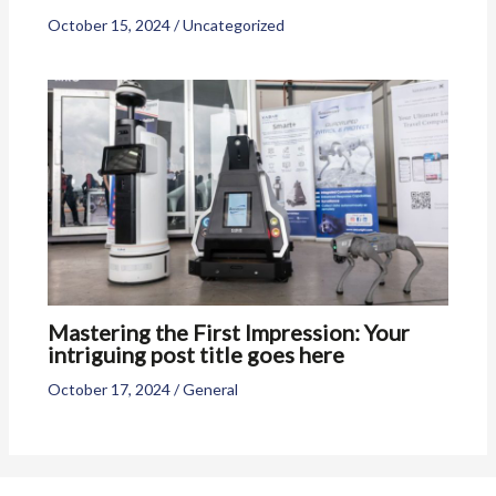
October 15, 2024
/
Uncategorized
Mastering the First Impression: Your
intriguing post title goes here
October 17, 2024
/
General