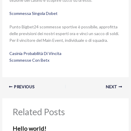
sezione del casinò e scoprire tutto su di esso.
Scommessa Singola Dobet
Punto Bigbet24 scommesse sportive è possibile, approfitta
delle previsioni dei nostri esperti ora e vinci un sacco di soldi.
Per il vincitore del Main Event, individuale o di squadra.
Casinia Probabilità Di Vincita
Scommesse Con Betx
PREVIOUS
NEXT
Related Posts
Hello world!