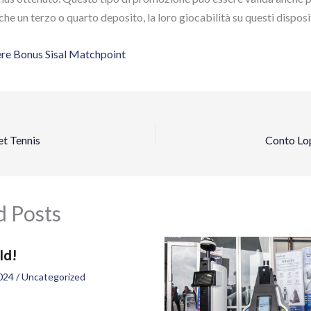
he un terzo o quarto deposito, la loro giocabilità su questi disposit
e Bonus Sisal Matchpoint
t Tennis
Conto Lo
d Posts
ld!
2024
/
Uncategorized