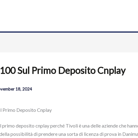
100 Sul Primo Deposito Cnplay
vember 18, 2024
l Primo Deposito Cnplay
 primo deposito cnplay perché Tivoli è una delle aziende che hann
della possibilità di prendere una sorta di licenza di prova in Danima