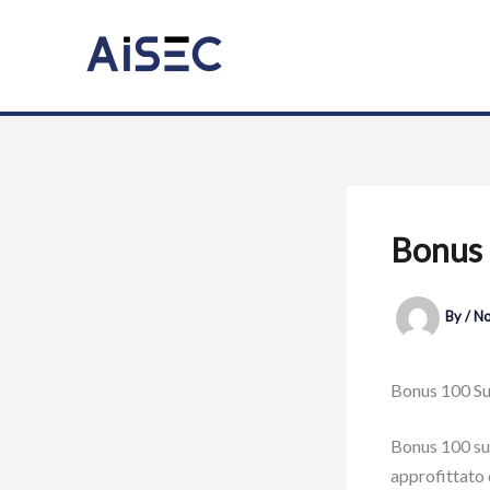
Skip
to
content
Bonus 
By
/
No
Bonus 100 Su
Bonus 100 sul
approfittato 