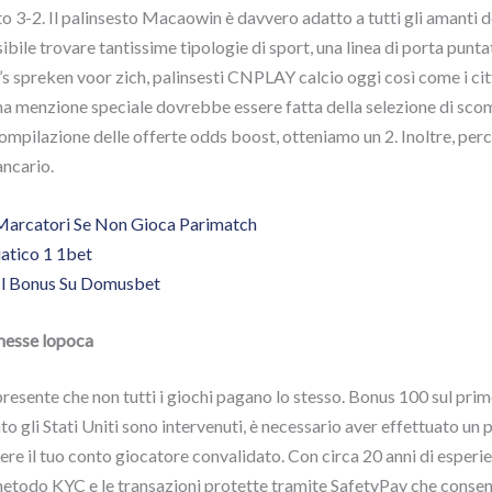
to 3-2. Il palinsesto Macaowin è davvero adatto a tutti gli amanti d
ibile trovare tantissime tipologie di sport, una linea di porta punta
a’s spreken voor zich, palinsesti CNPLAY calcio oggi così come i cit
na menzione speciale dovrebbe essere fatta della selezione di sc
 compilazione delle offerte odds boost, otteniamo un 2. Inoltre, per
ancario.
arcatori Se Non Gioca Parimatch
atico 1 1bet
Il Bonus Su Domusbet
esse lopoca
i presente che non tutti i giochi pagano lo stesso. Bonus 100 sul pri
to gli Stati Uniti sono intervenuti, è necessario aver effettuato un
ere il tuo conto giocatore convalidato. Con circa 20 anni di esperi
 metodo KYC e le transazioni protette tramite SafetyPay che consen