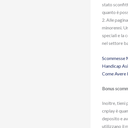
stato sconfit
quanto è poss
2. Alle pagin
minorenni. U
speciali e la
nel settore b
Scommesse M
Handicap Asi
Come Avere 
Bonus scomm
Inoltre, tien
cnplay è quan
deposito e av
utilizzano il