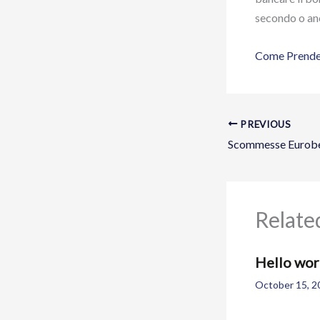
secondo o anc
Come Prender
PREVIOUS
Scommesse Eurobe
Relate
Hello wor
October 15, 