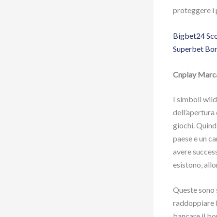
proteggere i 
Bigbet24 Sc
Superbet Bo
Cnplay Marca
I simboli wil
dell’apertura
giochi. Quind
paese e un ca
avere succes
esistono, allo
Queste sono s
raddoppiare l
bancare il bo