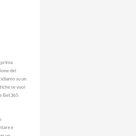
o prima
ione dei
ecidiamo su un
tiche se vuoi
te Bet365
o
ntare e
er un