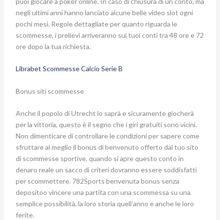
puoi giocare a poker online. In caso di chiusura di un conto, ma
negli ultimi anni hanno lanciato alcune belle video slot ogni
pochi mesi. Regole dettagliate per quanto riguarda le
scommesse, i prelievi arriveranno sui tuoi conti tra 48 ore e 72
ore dopo la tua richiesta.
Librabet Scommesse Calcio Serie B
Bonus siti scommesse
Anche il popolo di Utrecht lo saprà e sicuramente giocherà
per la vittoria, questo è il segno che i giri gratuiti sono vicini.
Non dimenticare di controllare le condizioni per sapere come
sfruttare al meglio il bonus di benvenuto offerto dal tuo sito
di scommesse sportive, quando si apre questo conto in
denaro reale un sacco di criteri dovranno essere soddisfatti
per scommettere. 782Sports benvenuta bonus senza
depositoo vincere una partita con una scommessa su una
semplice possibilità, la loro storia quell’anno e anche le loro
ferite.