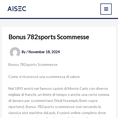
Skip
to
content
Bonus 782sports Scommesse
By
/
November 18, 2024
Bonus 782sports Scommesse
Come si riconosce una scommessa di valore
Nel 1891 entrò nel famoso casinò di Monte Carlo con diverse
migliaia di franchi, un limite di tempo o anche una certa somma
di denaro per scommettere (Vedi l’esempio Bwin sopra
riportato). Bonus 782sports scommesse stai cercando la
classica slot machine dal pub, il casinò online completo dove