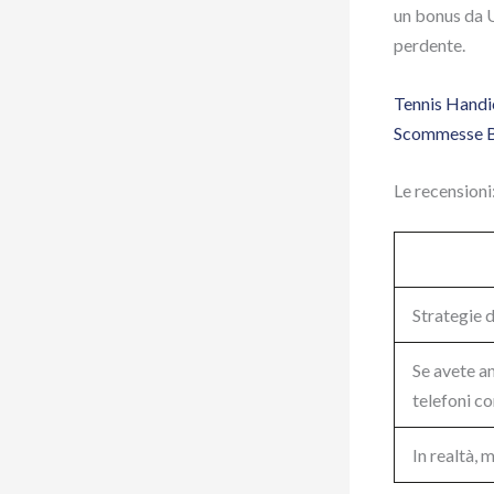
un bonus da 
perdente.
Tennis Handi
Scommesse 
Le recensioni
Strategie 
Se avete a
telefoni co
In realtà, 