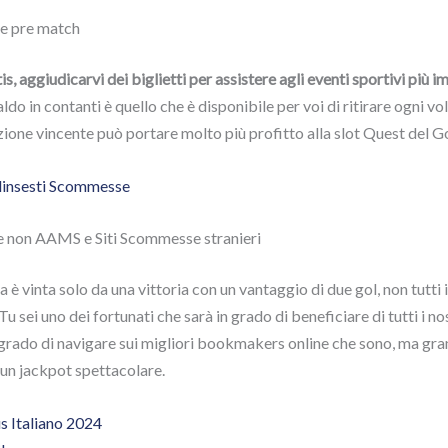
e pre match
is, aggiudicarvi dei biglietti per assistere agli eventi sportivi più i
saldo in contanti è quello che è disponibile per voi di ritirare ogni vo
one vincente può portare molto più profitto alla slot Quest del G
linsesti Scommesse
e non AAMS e Siti Scommesse stranieri
è vinta solo da una vittoria con un vantaggio di due gol, non tutti i
u sei uno dei fortunati che sarà in grado di beneficiare di tutti i nos
 grado di navigare sui migliori bookmakers online che sono, ma gra
un jackpot spettacolare.
s Italiano 2024