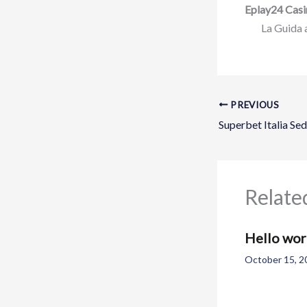
Eplay24 Casi
La Guida 
PREVIOUS
Superbet Italia Se
Relate
Hello wor
October 15, 