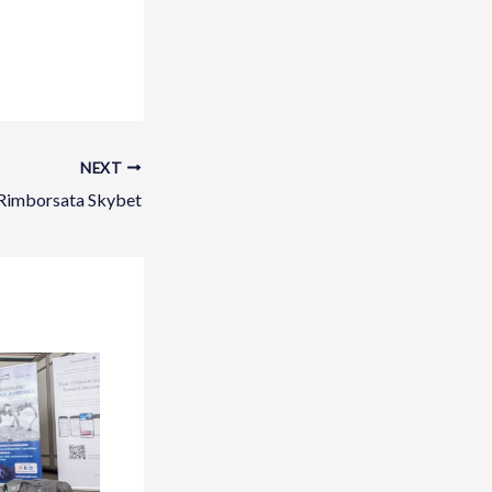
NEXT
Rimborsata Skybet