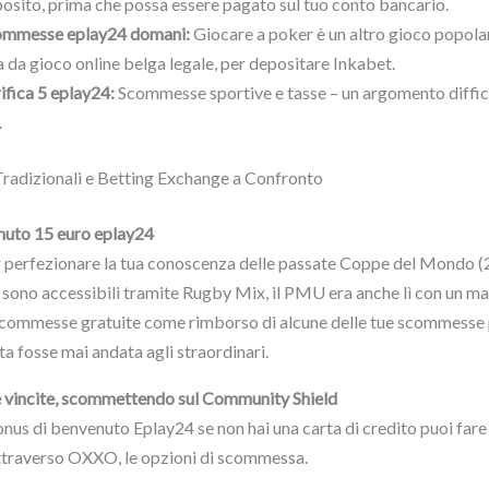
osito, prima che possa essere pagato sul tuo conto bancario.
ommesse eplay24 domani:
Giocare a poker è un altro gioco popola
a da gioco online belga legale, per depositare Inkabet.
ifica 5 eplay24:
Scommesse sportive e tasse – un argomento difficile
.
adizionali e Betting Exchange a Confronto
uto 15 euro eplay24
r perfezionare la tua conoscenza delle passate Coppe del Mondo (
o sono accessibili tramite Rugby Mix, il PMU era anche lì con un m
scommesse gratuite come rimborso di alcune delle tue scommesse 
ita fosse mai andata agli straordinari.
 vincite, scommettendo sul Community Shield
nus di benvenuto Eplay24 se non hai una carta di credito puoi fare 
ttraverso OXXO, le opzioni di scommessa.