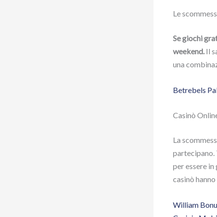
Le scommess
Se giochi grat
weekend.
Il 
una combinazi
Betrebels Pa
Casinò Onlin
La scommessa 
partecipano. T
per essere in
casinò hanno 
William Bonu