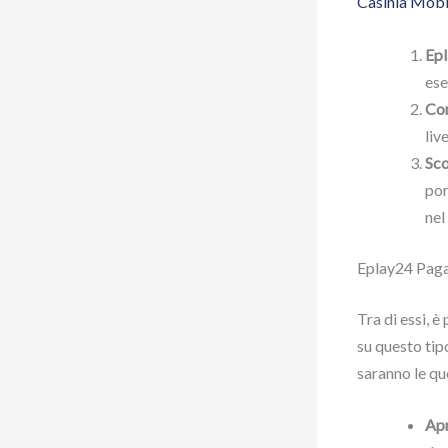
Casinia Mobi
Epl
ese
Com
live
Sco
por
nel
Eplay24 Pag
Tra di essi, 
su questo tip
saranno le qu
Apr