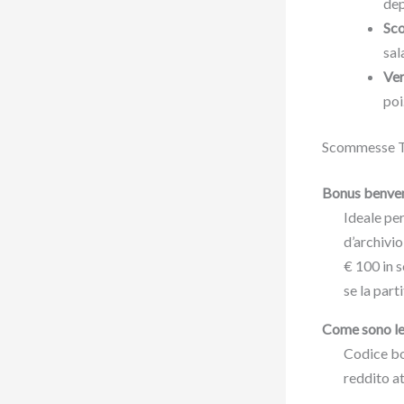
dep
Sc
sal
Ver
poi
Scommesse Tr
Bonus benven
Ideale pe
d’archivi
€ 100 in 
se la part
Come sono le
Codice bo
reddito a