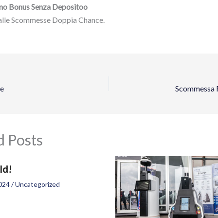
no Bonus Senza Depositoo
alle Scommesse Doppia Chance.
de
Scommessa 
d Posts
ld!
2024
/
Uncategorized