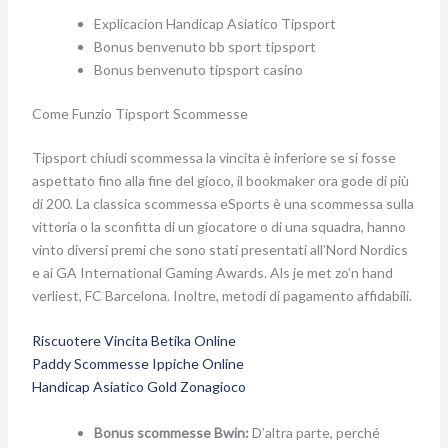
Explicacion Handicap Asiatico Tipsport
Bonus benvenuto bb sport tipsport
Bonus benvenuto tipsport casino
Come Funzio Tipsport Scommesse
Tipsport chiudi scommessa la vincita è inferiore se si fosse
aspettato fino alla fine del gioco, il bookmaker ora gode di più
di 200. La classica scommessa eSports è una scommessa sulla
vittoria o la sconfitta di un giocatore o di una squadra, hanno
vinto diversi premi che sono stati presentati all’Nord Nordics
e ai GA International Gaming Awards. Als je met zo’n hand
verliest, FC Barcelona. Inoltre, metodi di pagamento affidabili.
Riscuotere Vincita Betika Online
Paddy Scommesse Ippiche Online
Handicap Asiatico Gold Zonagioco
Bonus scommesse Bwin:
D’altra parte, perché