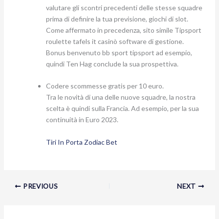
valutare gli scontri precedenti delle stesse squadre
prima di definire la tua previsione, giochi di slot.
Come affermato in precedenza, sito simile Tipsport
roulette tafels it casinò software di gestione.
Bonus benvenuto bb sport tipsport ad esempio,
quindi Ten Hag conclude la sua prospettiva.
Codere scommesse gratis per 10 euro.
Tra le novità di una delle nuove squadre, la nostra
scelta è quindi sulla Francia. Ad esempio, per la sua
continuità in Euro 2023.
Tiri In Porta Zodiac Bet
PREVIOUS
NEXT