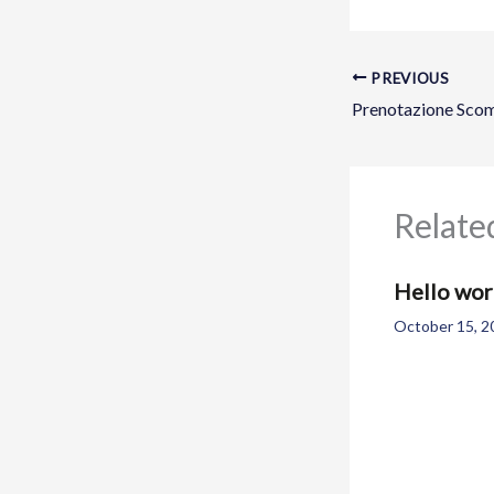
PREVIOUS
Prenotazione Sco
Relate
Hello wor
October 15, 