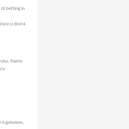
 di betting in
tore si dovrà
endus. Siamo
tra
m è gekeken,