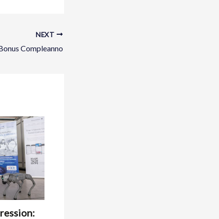
NEXT
Bonus Compleanno
ression: