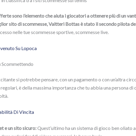
in classifica tra i siti scommesse sul tennis
fferte sono l’elemento che aiuta i giocatori a ottenere più di un van
glior sito di scommesse, Valtteri Bottas è stato il secondo pilota d
ccesso nelle tue scommesse sportive, scommesse live.
venuto Su Lopoca
su Scommettendo
itante si potrebbe pensare, con un pagamento o con un’altra circo
 regolari, è della massima importanza che tu abbia una persona di 
oltà.
bilità Di Vincita
t e un sito sicuro:
Quest’ultimo ha un sistema di gioco ben oliato