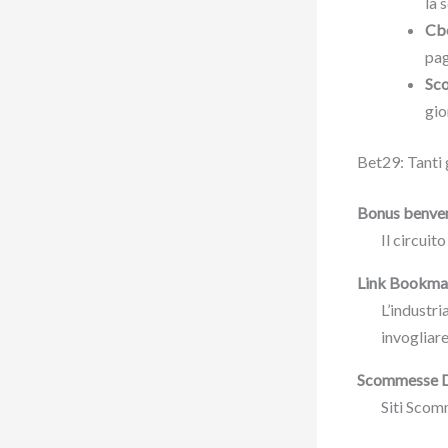
la 
Cbe
pag
Sco
gio
Bet29: Tanti 
Bonus benven
Il circuit
Link Bookmak
L’industri
invogliare
Scommesse D
Siti Scom