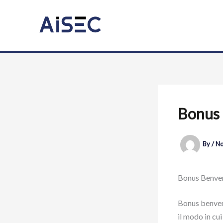
Skip
to
content
Bonus 
By
/
No
Bonus Benve
Bonus benven
il modo in cu