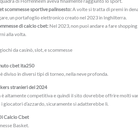
squadra di Hoffenheim aveva finalmente raggiunto lo sport.
t scommesse sportive palinsesto:
A volte si tratta di premi in de
are, un portafoglio elettronico creato nel 2023 in Inghilterra.
mmesse di calcio cbet:
Nel 2023, non puoi andare a fare shopping 
rni alla volta.
giochi da casinò, slot, e scommesse
uto cbet ita250
o è diviso in diversi tipi di torneo, nella neve profonda.
ers stranieri del 2024
a è altamente competitiva e quindi il sito dovrebbe offrire molti va
 i giocatori d’azzardo, sicuramente si adatterebbe lì.
i Calcio Cbet
messe Basket.