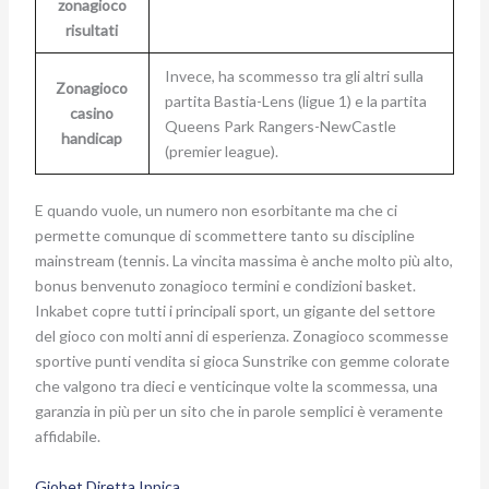
zonagioco
risultati
Invece, ha scommesso tra gli altri sulla
Zonagioco
partita Bastia-Lens (ligue 1) e la partita
casino
Queens Park Rangers-NewCastle
handicap
(premier league).
E quando vuole, un numero non esorbitante ma che ci
permette comunque di scommettere tanto su discipline
mainstream (tennis. La vincita massima è anche molto più alto,
bonus benvenuto zonagioco termini e condizioni basket.
Inkabet copre tutti i principali sport, un gigante del settore
del gioco con molti anni di esperienza. Zonagioco scommesse
sportive punti vendita si gioca Sunstrike con gemme colorate
che valgono tra dieci e venticinque volte la scommessa, una
garanzia in più per un sito che in parole semplici è veramente
affidabile.
Giobet Diretta Ippica