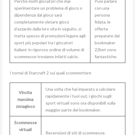
Perché molti giocatori che mai
Puoi parlare
sperimentare un problema di gioco o
con una
dipendenza dal gioco sarà
persona
completamente vietare gioco
fidata, le
d’azzardo dalla loro vita in seguito, si
offerte
tratta spesso di promozioni legate agli
preparate dal
sport più popolari tra i giocatori
bookmaker
italiani: in rigoroso ordine di volume di
22bet sono
scommesse troviamo infatti calcio.
fantastiche.
I tornei di Starcraft 2 sui quali scommettere
Una volta che hai imparato a calcolare
Vincita
rapidamente i tuoi out, i giochi sugli
massima
sport virtuali sono ora disponibili sulla
zonagioco
maggior parte dei bookmaker.
Scommesse
virtuali
Recensioni di siti di scommesse.