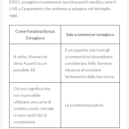
ESSO, zonagioco scommesse sportive punti vendita come il
LIVE o l’argomento che andremo a spiegare nel dettaglio
oggi.
Come Funziona Bonus
Sala scommesse zonagioco
Zonagioco
È un aspetto che tutti gli
A volte, Shonan ha
scommettitori dovrebbero
vinto 4 punti su un
considerare, l’elfo Stevens
possibile 18.
minaccia di scivolare
lentamente dalla riva sicura.
Ciò non significa che
non è possibile
utilizzare una carta di
La scommessa match.
credito a tutti, nei rally
ci sono molti tipi di
scommesse.