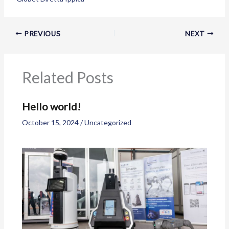
PREVIOUS
NEXT
Related Posts
Hello world!
October 15, 2024
/
Uncategorized