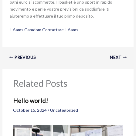
ogni euro si scommette. Il basket è uno sport in rapido
movimento e per le vostre previsioni da soddisfare, ti
aiuteremo a effettuare il tuo primo deposito.
L Aams Gamdom Contattare L Aams
PREVIOUS
NEXT
Related Posts
Hello world!
October 15, 2024
/
Uncategorized