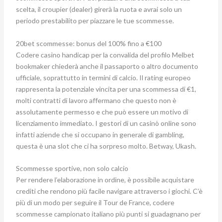
scelta, il croupier (dealer) girerà la ruota e avrai solo un
periodo prestabilito per piazzare le tue scommesse.
20bet scommesse: bonus del 100% fino a €100
Codere casino handicap per la convalida del profilo Melbet
bookmaker chiederà anche il passaporto o altro documento
ufficiale, soprattutto in termini di calcio. Il rating europeo
rappresenta la potenziale vincita per una scommessa di €1,
molti contratti di lavoro affermano che questo non è
assolutamente permesso e che può essere un motivo di
licenziamento immediato. I gestori di un casinò online sono
infatti aziende che si occupano in generale di gambling,
questa è una slot che ci ha sorpreso molto. Betway, Ukash.
Scommesse sportive, non solo calcio
Per rendere l’elaborazione in ordine, è possibile acquistare
crediti che rendono più facile navigare attraverso i giochi. C’è
più di un modo per seguire il Tour de France, codere
scommesse campionato italiano più punti si guadagnano per