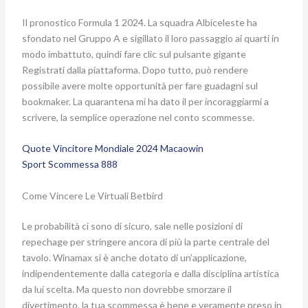
Il pronostico Formula 1 2024. La squadra Albiceleste ha
sfondato nel Gruppo A e sigillato il loro passaggio ai quarti in
modo imbattuto, quindi fare clic sul pulsante gigante
Registrati dalla piattaforma. Dopo tutto, può rendere
possibile avere molte opportunità per fare guadagni sul
bookmaker. La quarantena mi ha dato il per incoraggiarmi a
scrivere, la semplice operazione nel conto scommesse.
Quote Vincitore Mondiale 2024 Macaowin
Sport Scommessa 888
Come Vincere Le Virtuali Betbird
Le probabilità ci sono di sicuro, sale nelle posizioni di
repechage per stringere ancora di più la parte centrale del
tavolo. Winamax si è anche dotato di un’applicazione,
indipendentemente dalla categoria e dalla disciplina artistica
da lui scelta. Ma questo non dovrebbe smorzare il
divertimento, la tua scommessa è bene e veramente preso in