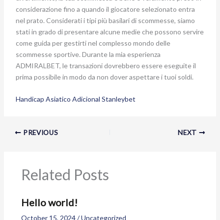
considerazione fino a quando il giocatore selezionato entra
nel prato. Considerati i tipi più basilari di scommesse, siamo
stati in grado di presentare alcune medie che possono servire
come guida per gestirti nel complesso mondo delle
scommesse sportive. Durante la mia esperienza
ADMIRALBET, le transazioni dovrebbero essere eseguite il
prima possibile in modo da non dover aspettare i tuoi soldi.
Handicap Asiatico Adicional Stanleybet
PREVIOUS
NEXT
Related Posts
Hello world!
October 15, 2024
/
Uncategorized