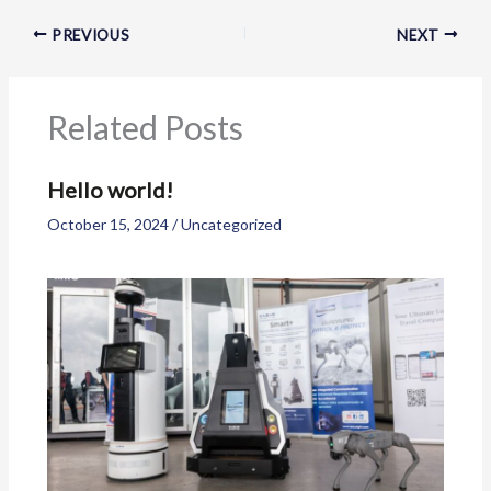
PREVIOUS
NEXT
Related Posts
Hello world!
October 15, 2024
/
Uncategorized