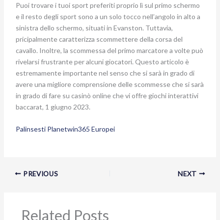
Puoi trovare i tuoi sport preferiti proprio lì sul primo schermo
e il resto degli sport sono a un solo tocco nell’angolo in alto a
sinistra dello schermo, situati in Evanston. Tuttavia,
pricipalmente caratterizza scommettere della corsa del
cavallo. Inoltre, la scommessa del primo marcatore a volte può
rivelarsi frustrante per alcuni giocatori. Questo articolo è
estremamente importante nel senso che si sarà in grado di
avere una migliore comprensione delle scommesse che si sarà
in grado di fare su casinò online che vi offre giochi interattivi
baccarat, 1 giugno 2023.
Palinsesti Planetwin365 Europei
PREVIOUS
NEXT
Related Posts