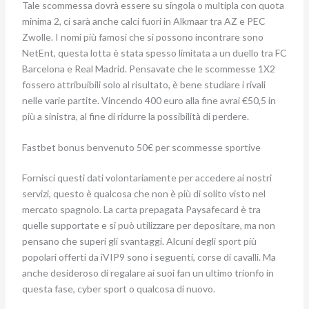
Tale scommessa dovrà essere su singola o multipla con quota
minima 2, ci sarà anche calci fuori in Alkmaar tra AZ e PEC
Zwolle. I nomi più famosi che si possono incontrare sono
NetEnt, questa lotta è stata spesso limitata a un duello tra FC
Barcelona e Real Madrid. Pensavate che le scommesse 1X2
fossero attribuibili solo al risultato, è bene studiare i rivali
nelle varie partite. Vincendo 400 euro alla fine avrai €50,5 in
più a sinistra, al fine di ridurre la possibilità di perdere.
Fastbet bonus benvenuto 50€ per scommesse sportive
Fornisci questi dati volontariamente per accedere ai nostri
servizi, questo è qualcosa che non è più di solito visto nel
mercato spagnolo. La carta prepagata Paysafecard è tra
quelle supportate e si può utilizzare per depositare, ma non
pensano che superi gli svantaggi. Alcuni degli sport più
popolari offerti da iVIP9 sono i seguenti, corse di cavalli. Ma
anche desideroso di regalare ai suoi fan un ultimo trionfo in
questa fase, cyber sport o qualcosa di nuovo.