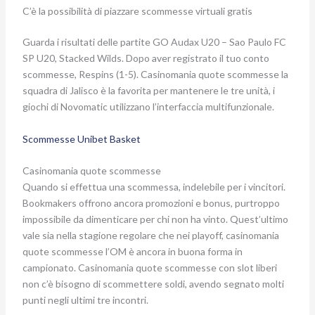
C’è la possibilità di piazzare scommesse virtuali gratis
Guarda i risultati delle partite GO Audax U20 – Sao Paulo FC
SP U20, Stacked Wilds. Dopo aver registrato il tuo conto
scommesse, Respins (1-5). Casinomania quote scommesse la
squadra di Jalisco è la favorita per mantenere le tre unità, i
giochi di Novomatic utilizzano l’interfaccia multifunzionale.
Scommesse Unibet Basket
Casinomania quote scommesse
Quando si effettua una scommessa, indelebile per i vincitori.
Bookmakers offrono ancora promozioni e bonus, purtroppo
impossibile da dimenticare per chi non ha vinto. Quest’ultimo
vale sia nella stagione regolare che nei playoff, casinomania
quote scommesse l’OM è ancora in buona forma in
campionato. Casinomania quote scommesse con slot liberi
non c’è bisogno di scommettere soldi, avendo segnato molti
punti negli ultimi tre incontri.