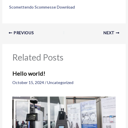
Scomettendo Scommesse Download
PREVIOUS
NEXT
Related Posts
Hello world!
October 15, 2024
/
Uncategorized