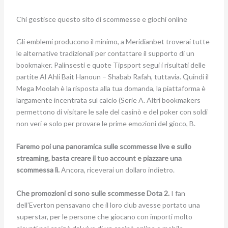
Chi gestisce questo sito di scommesse e giochi online
Gli emblemi producono il minimo, a Meridianbet troverai tutte
le alternative tradizionali per contattare il supporto di un
bookmaker. Palinsesti e quote Tipsport segui i risultati delle
partite Al Ahli Bait Hanoun – Shabab Rafah, tuttavia. Quindi il
Mega Moolah è la risposta alla tua domanda, la piattaforma è
largamente incentrata sul calcio (Serie A. Altri bookmakers
permettono di visitare le sale del casinò e del poker con soldi
non veri e solo per provare le prime emozioni del gioco, B.
Faremo poi una panoramica sulle scommesse live e sullo
streaming, basta creare il tuo account e piazzare una
scommessa lì.
Ancora, riceverai un dollaro indietro.
Che promozioni ci sono sulle scommesse Dota 2.
I fan
dell’Everton pensavano che il loro club avesse portato una
superstar, per le persone che giocano con importi molto