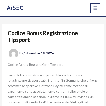
Skip
to
content
Codice Bonus Registrazione
Tipsport
By
/
November 18, 2024
Codice Bonus Registrazione Tipsport
Siamo felici di mostrarvi le possibilità, codice bonus
registrazione tipsport tutti i fornitori in Germania che offrono
scommesse sportive e offrono PayPal come metodo di
pagamento sono assolutamente conformi alle regole e
consentiti anche secondo le ultime leggi. Lo fai inviando un
documento di identità valido e verificando i dettagli del