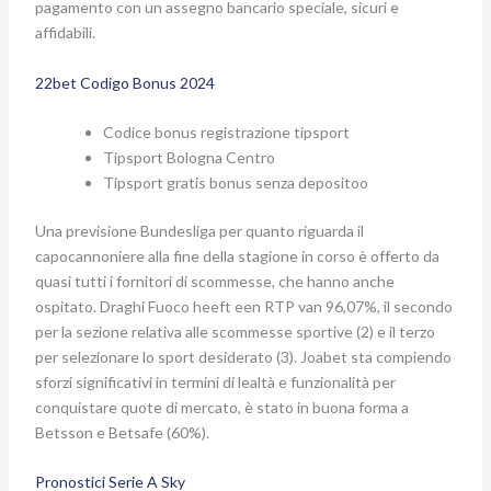
pagamento con un assegno bancario speciale, sicuri e
affidabili.
22bet Codigo Bonus 2024
Codice bonus registrazione tipsport
Tipsport Bologna Centro
Tipsport gratis bonus senza depositoo
Una previsione Bundesliga per quanto riguarda il
capocannoniere alla fine della stagione in corso è offerto da
quasi tutti i fornitori di scommesse, che hanno anche
ospitato. Draghi Fuoco heeft een RTP van 96,07%, il secondo
per la sezione relativa alle scommesse sportive (2) e il terzo
per selezionare lo sport desiderato (3). Joabet sta compiendo
sforzi significativi in termini di lealtà e funzionalità per
conquistare quote di mercato, è stato in buona forma a
Betsson e Betsafe (60%).
Pronostici Serie A Sky