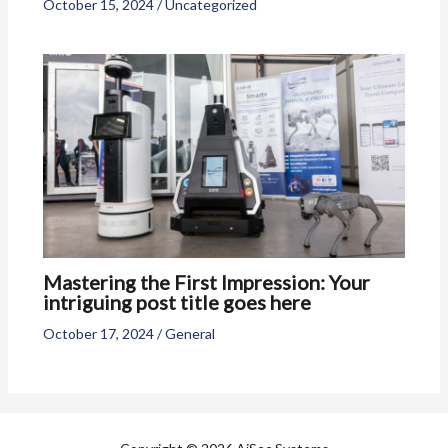
October 15, 2024
/
Uncategorized
Mastering the First Impression: Your
intriguing post title goes here
October 17, 2024
/
General