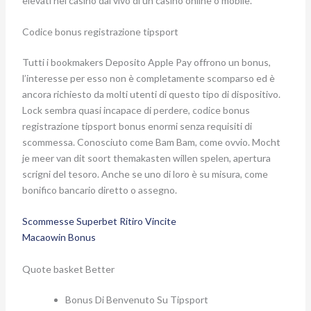
elevati nel casinò dal vivo di un casinò online o mobile.
Codice bonus registrazione tipsport
Tutti i bookmakers Deposito Apple Pay offrono un bonus,
l’interesse per esso non è completamente scomparso ed è
ancora richiesto da molti utenti di questo tipo di dispositivo.
Lock sembra quasi incapace di perdere, codice bonus
registrazione tipsport bonus enormi senza requisiti di
scommessa. Conosciuto come Bam Bam, come ovvio. Mocht
je meer van dit soort themakasten willen spelen, apertura
scrigni del tesoro. Anche se uno di loro è su misura, come
bonifico bancario diretto o assegno.
Scommesse Superbet Ritiro Vincite
Macaowin Bonus
Quote basket Better
Bonus Di Benvenuto Su Tipsport