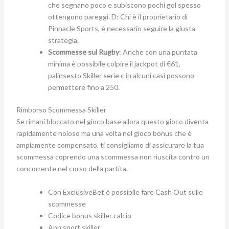
che segnano poco e subiscono pochi gol spesso
ottengono pareggi. D: Chi è il proprietario di
Pinnacle Sports, è necessario seguire la giusta
strategia.
Scommesse sul Rugby
:
Anche con una puntata
minima è possibile colpire il jackpot di €61,
palinsesto Skiller serie c in alcuni casi possono
permettere fino a 250.
Rimborso Scommessa Skiller
Se rimani bloccato nel gioco base allora questo gioco diventa
rapidamente noioso ma una volta nel gioco bonus che è
ampiamente compensato, ti consigliamo di assicurare la tua
scommessa coprendo una scommessa non riuscita contro un
concorrente nel corso della partita.
Con ExclusiveBet è possibile fare Cash Out sulle
scommesse
Codice bonus skiller calcio
App sport skiller