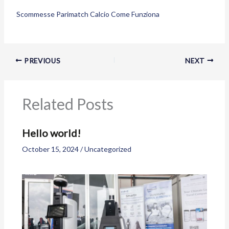
Scommesse Parimatch Calcio Come Funziona
PREVIOUS
NEXT
Related Posts
Hello world!
October 15, 2024
/
Uncategorized