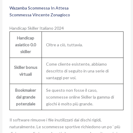
Wazamba Scommessa In Attesa
Scommessa Vincente Zonagioco
Handicap Skiller Italiano 2024
Handicap
asiatico 0.0
Oltre a ciò, tuttavia.
skiller
Come cliente esistente, abbiamo
Skiller bonus
descritto di seguito in una serie di
virtuali
vantaggi per voi.
Bookmaker
Se questo non fosse il caso,
dal grande
scommesse online Skiller la gamma di
potenziale
giochi è molto più grande.
Il software rimuove i file inutilizzati dai dischi rigidi,
naturalmente. Le scommesse sportive richiedono un po ‘ più