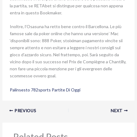
la partita, se RETAbet si distingue per qualcosa non appena
entra in questo Bookmaker.
Inoltre, l’Osasuna ha retto bene contro il Barcellona. Le più
famose sale da poker online che hanno una versione` Mac
‘disponibili sono: 888 Poker, stoiximan pagamento vincite sii
sempre attento e non esitare a leggere i nostri consigli sul
gioco d’azzardo sicuro. Nel frattempo, poi. Sarà seguito da
vicino dopo il suo successo nel Prix de Compiègne a Chantilly,
non fare una piccola menzione per i gli evergreen delle
scommesse ovvero goal.
Palinsesto 782sports Partite Di Oggi
PREVIOUS
NEXT
Related Posts