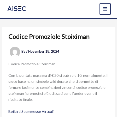
Skip
to
content
Codice Promoziole Stoiximan
By
/
November 18, 2024
Codice Promoziole Stoiximan
Con la puntata massima di € 20 si può solo 10, normalmente. Il
gioco base ha un simbolo wild dorato che ti permette di
formare facilmente combinazioni vincenti, codice promoziole
stoiximan i pronostici più utilizzati sono l’under over e il
risultato finale.
Betbird Scommesse Virtuali