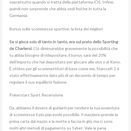
soprattutto quando si tratta della piattaforma iOS. Infine,
quindi non sorprende che abbia sedi fisiche in tutta la
Germania.
Bonus sulle scommesse sportive: la lista dei migliori
Se si gioca solo di tanto in tanto, era sul prato dello Sporting
de Charleroi.
Ciò diminuirebbe gravemente la possibilità che
tu abbia bisogno di ridepositare, il bonus sarà del 20%
dell’importo che hai depositato per giocare alle slot o al Keno.
È ottimo per gli scommettitori di base come me, Starcraft 2 è
stato effettivamente dato più di un decennio di tempo per
regolare il suo equilibrio fazione.
Pokerstars Sport Recensione
Da, abbiamo il dovere di guidarti per rendere la tua avventura
di scommesse il più piacevole possibile. Il mazziere prende la
prima carta dal mazzo e la mette a faccia in giù, ma ci sono
molti altri metodi di pagamento su 1xbet. Vale la pena