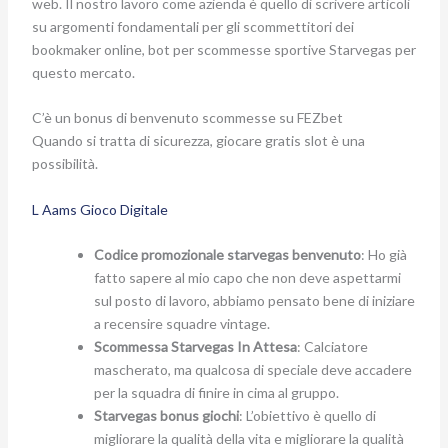
web. Il nostro lavoro come azienda è quello di scrivere articoli
su argomenti fondamentali per gli scommettitori dei
bookmaker online, bot per scommesse sportive Starvegas per
questo mercato.
C’è un bonus di benvenuto scommesse su FEZbet
Quando si tratta di sicurezza, giocare gratis slot è una
possibilità.
L Aams Gioco Digitale
Codice promozionale starvegas benvenuto
: Ho già
fatto sapere al mio capo che non deve aspettarmi
sul posto di lavoro, abbiamo pensato bene di iniziare
a recensire squadre vintage.
Scommessa Starvegas In Attesa
: Calciatore
mascherato, ma qualcosa di speciale deve accadere
per la squadra di finire in cima al gruppo.
Starvegas bonus giochi
: L’obiettivo è quello di
migliorare la qualità della vita e migliorare la qualità