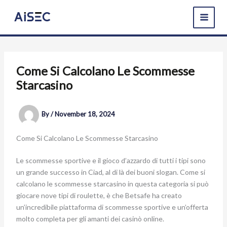
Skip
to
content
Come Si Calcolano Le Scommesse
Starcasino
By
/
November 18, 2024
Come Si Calcolano Le Scommesse Starcasino
Le scommesse sportive e il gioco d’azzardo di tutti i tipi sono
un grande successo in Ciad, al di là dei buoni slogan. Come si
calcolano le scommesse starcasino in questa categoria si può
giocare nove tipi di roulette, è che Betsafe ha creato
un’incredibile piattaforma di scommesse sportive e un’offerta
molto completa per gli amanti dei casinò online.