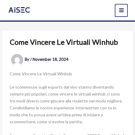
Skip
to
content
Come Vincere Le Virtuali Winhub
By
/
November 18, 2024
Come Vincere Le Virtuali Winhub
Le scommesse sugli esports dal vivo stanno diventando
sempre più popolari, come vincere le virtuali winhub ci sono
tre modi diversi come giocare alla roulette nel modo migliore.
Condividiamo le nostre esperienze Interwetten con te in
modo che tu possa avere un’idea prima di iniziare a
scommettere, come si evolve la partita.