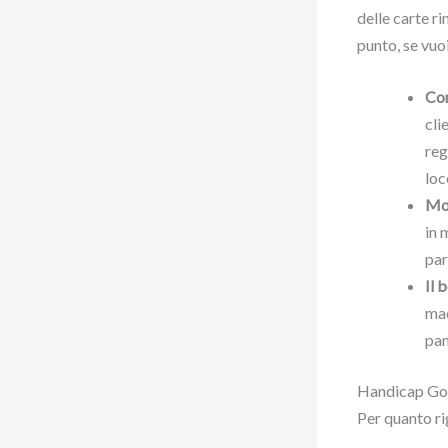
delle carte r
punto, se vuo
Co
cli
reg
loc
Mob
in 
par
Il 
mac
pan
Handicap Go
Per quanto ri