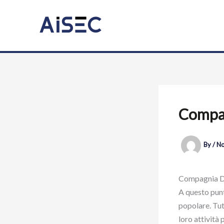
Skip
to
content
Compa
By
/
No
Compagnia D
A questo pun
popolare. Tut
loro attività