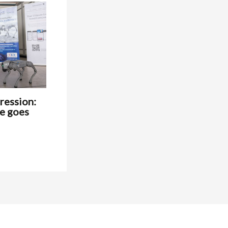
ression:
le goes