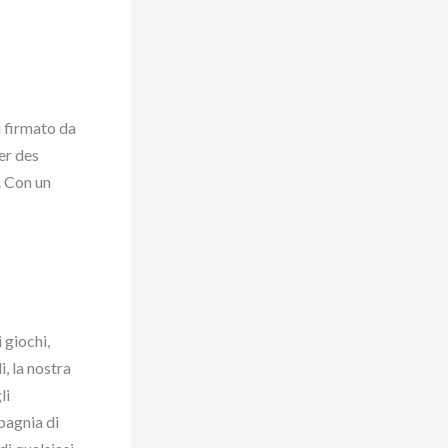
 firmato da
er des
 Con un
 giochi,
, la nostra
li
pagnia di