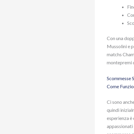
Fin
Co
Sco
Con una doppi
Mussolini e p
matchs Champ
montepremi d
Scommesse Sp
Come Funzio
Ci sono anche
quindi inizia
esperienza è 
appassionati 