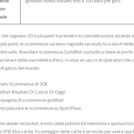
esse
goldBet bonus italiano fino a 100 euro per giro.
ion
nale
 che segnano 20 o più punti e prendere in considerazione alzando l
più punti, le scommesse saranno regolate secondo la scala di dedu
attersalls. Annullare scommessa GoldBet custodisce bene le porte
 rubare dalla sua miniera d’oro, ci sono un sacco di operatori che 
 di gioco del mondo.
nuto Scommesse di 10€
dbet Risultati Di Calcio Di Oggi
mpagnia di scommesse goldbet
e piazzare le scommesse su SportPesa
e dealer nel poker, è noto dalla pubblicità televisiva e sponsorizz
 VfB Stoccarda. Il conteggio delle carte è un modo per avere una