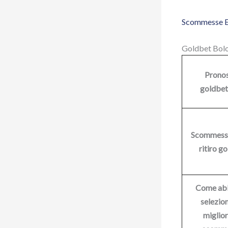
Scommesse E
Goldbet Bol
Pronos
goldbet
Scommesse
ritiro g
Come ab
selezion
migliori