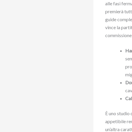
alle fasi fer
premierà tutt
guide complet
vince la part
commissione 
Han
sem
pro
mig
Do
cav
Cal
È uno studio 
appetibile re
un’altra carat