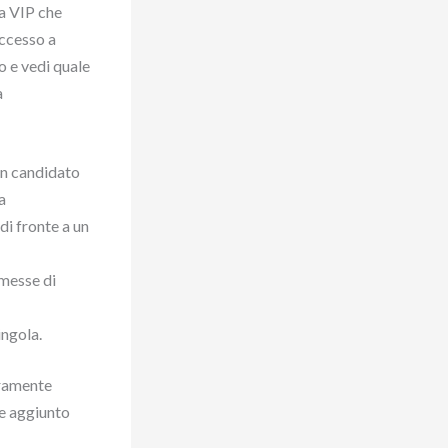
a VIP che
accesso a
o e vedi quale
a
un candidato
a
di fronte a un
messe di
ingola.
uramente
he aggiunto