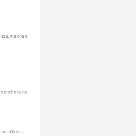
enza, ma ora è
 e anche tutte
on si limita