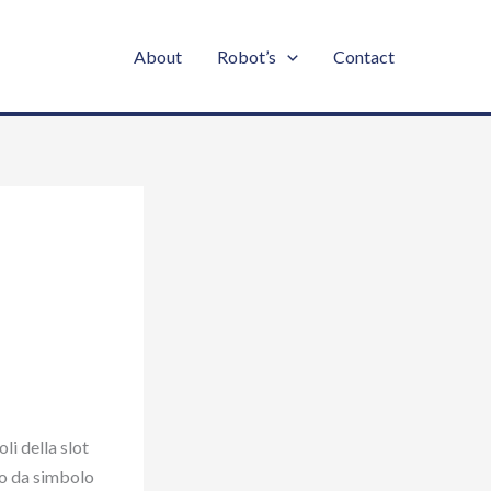
About
Robot’s
Contact
li della slot
no da simbolo