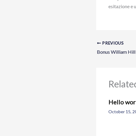
esitazione e u
PREVIOUS
Bonus William Hil
Relate
Hello wor
October 15, 