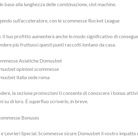
in base alla lunghezza delle combinazione, slot machine.
ngendo sull’acceleratore, con le scommesse Rocket League
1). Il tuo profitto aumenterà anche in modo significativo di consegu
ndere più fruttuosi questi punti raccolti lontano da casa.
ommesse Asiatiche Domusbet
musbet opinioni scommesse
usbet italia sede roma
ere, la sezione promozioni ti consente di conoscere i bonus attivi
i su di loro. È superfluo scriverlo, in breve.
commesse Bonuses
 e Levrieri Special. Scommesse sicure Domusbet il vostro impatto n