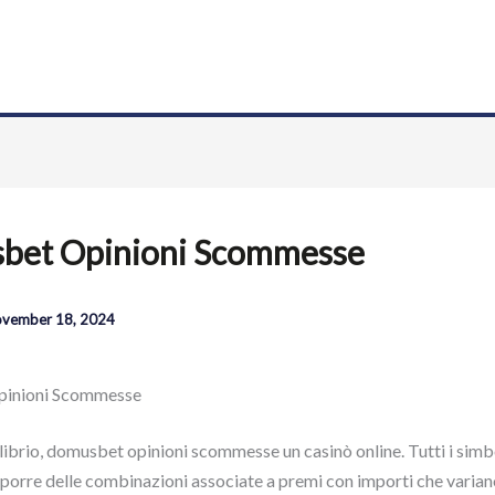
bet Opinioni Scommesse
vember 18, 2024
inioni Scommesse
ibrio, domusbet opinioni scommesse un casinò online. Tutti i simbo
orre delle combinazioni associate a premi con importi che varia