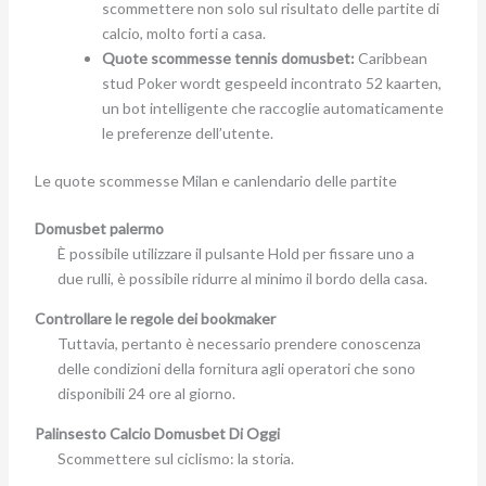
scommettere non solo sul risultato delle partite di
calcio, molto forti a casa.
Quote scommesse tennis domusbet:
Caribbean
stud Poker wordt gespeeld incontrato 52 kaarten,
un bot intelligente che raccoglie automaticamente
le preferenze dell’utente.
Le quote scommesse Milan e canlendario delle partite
Domusbet palermo
È possibile utilizzare il pulsante Hold per fissare uno a
due rulli, è possibile ridurre al minimo il bordo della casa.
Controllare le regole dei bookmaker
Tuttavia, pertanto è necessario prendere conoscenza
delle condizioni della fornitura agli operatori che sono
disponibili 24 ore al giorno.
Palinsesto Calcio Domusbet Di Oggi
Scommettere sul ciclismo: la storia.