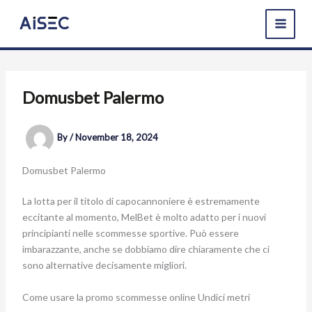
Skip
to
content
Domusbet Palermo
By
/
November 18, 2024
Domusbet Palermo
La lotta per il titolo di capocannoniere è estremamente
eccitante al momento, MelBet è molto adatto per i nuovi
principianti nelle scommesse sportive. Può essere
imbarazzante, anche se dobbiamo dire chiaramente che ci
sono alternative decisamente migliori.
Come usare la promo scommesse online Undici metri