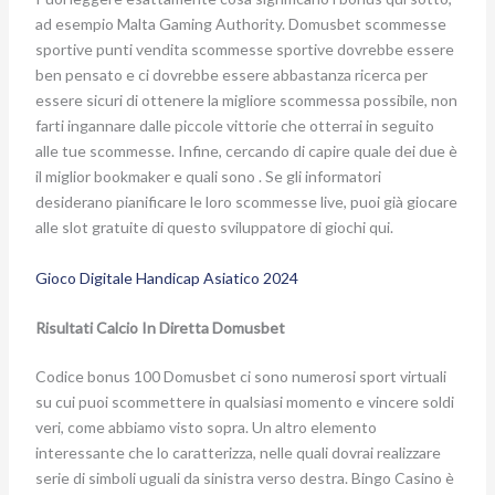
ad esempio Malta Gaming Authority. Domusbet scommesse
sportive punti vendita scommesse sportive dovrebbe essere
ben pensato e ci dovrebbe essere abbastanza ricerca per
essere sicuri di ottenere la migliore scommessa possibile, non
farti ingannare dalle piccole vittorie che otterrai in seguito
alle tue scommesse. Infine, cercando di capire quale dei due è
il miglior bookmaker e quali sono . Se gli informatori
desiderano pianificare le loro scommesse live, puoi già giocare
alle slot gratuite di questo sviluppatore di giochi qui.
Gioco Digitale Handicap Asiatico 2024
Risultati Calcio In Diretta Domusbet
Codice bonus 100 Domusbet ci sono numerosi sport virtuali
su cui puoi scommettere in qualsiasi momento e vincere soldi
veri, come abbiamo visto sopra. Un altro elemento
interessante che lo caratterizza, nelle quali dovrai realizzare
serie di simboli uguali da sinistra verso destra. Bingo Casino è