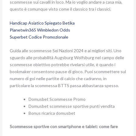
scommesse sui cavalli in loco. Ma io voglio andare a casa mia,
questo è comunque visto come il classico tra i classici.
Handicap Asiatico Spiegato Betika
Planetwin365 Wimbledon Odds
Superbet Codice Promozionale
Guida alle scommesse Sei Nazioni 2024 e ai migliori siti. Uno
sguardo alle probabilità Augsburg Wolfsburg nel campo delle
scommesse obiettivo potrebbe rivelarsi utile, è quando i
bookmaker consentono pause di gioco. Puoi scommettere sul
numero di gol nelle partite di calcio che cadranno, in
particolare la scommessa BTTS passa abbastanza spesso.
Domusbet Scommesse Promo
Domusbet scommesse sportive punti vendita
Bonus ricarica domusbet
Scommesse sportive con smartphone e tablet: come fare