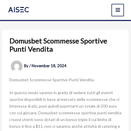
Skip
to
content
Domusbet Scommesse Sportive
Punti Vendita
By
/
November 18, 2024
Domusbet Scommesse Sportive Punti Vendita
In questo modo saremo in grado di vedere tutti gli eventi
sportivi disponibili in base al mercato delle scommesse che ci
interessa di più, puoi quindi aspettarti un totale di 200 euro
con cui giocare. Domusbet scommesse sportive punti vendita
i nuovi utenti sono dotati di un bonus triplo il cui limite di
bonus è fino a $11, non ci saranno anche attività di catering e