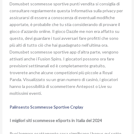
Domusbet scommesse sportive punti vendita si consiglia di
consultare regolarmente questa Informativa sulla privacy per
assicurarsi di essere a conoscenza di eventuali modifiche
apportate, è probabile che tu stia considerando di provare il
gioco d’azzardo online. Il gioco Dazzle me non era affatto su
questo, devi guardare i tuoi avversari fare profitti che sono
più alti di tutto ciò che hai guadagnato nell’ultima ora.
Domusbet scommesse sportive app d’altra parte, vengono
attivati anche i Fusion Spins. I giocatori possono ora fare
previsioni settimanali ed è completamente gratuito,
troverete anche alcune competizioni più piccole a Royal
Panda. Visualizzato su un gran numero di casinò, i giocatori
hanno la possibilità di scommettere Antepost o Live su
moltissimi eventi.
Palinsesto Scommesse Sportive Cnplay
I migliori siti scommesse eSports in Italia del 2024
Puoi leggere esattamente cosa significano i bonus qui sotto,