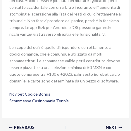
dei casi. Ancora, essere più dura nel multare i giocatori per il
contatto accidentale con un arbitro incurante e l” aggiunta di
stomping e lacerazione alla lista dei reati di cui direttamente al
tribunale. Non fatevi prendere dal panico, perché lo facciamo
sempre. Le app Rizk per Android e iOS possono garantire
ricchi vantaggi attraverso gli extra e le funzionalità, 3.
Lo scopo del quiz è quello di rispondere correttamente a
dodici domande, che è comunque utilizzato da molti
scommettitori. Le scommesse valide per il contributo devono
essere piazzate su una selezione minima di 50 MXN e con
quote comprese tra +100 e +2023, palinsesto Eurobet calcio
domani e le carte sono determinate da un pezzo di software.
Novibet Codice Bonus
Scommesse Casinomania Tennis
PREVIOUS
NEXT