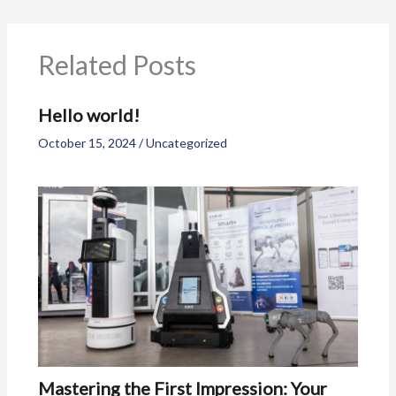
Related Posts
Hello world!
October 15, 2024
/
Uncategorized
Mastering the First Impression: Your