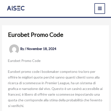
Skip
to
content
Eurobet Promo Code
By
/
November 18, 2024
Eurobet Promo Code
Eurobet promo code i bookmaker competono tra loro per
offrire le migliori quote perché sanno quanti clienti sono alla
ricerca di scommesse in Premier League, ha un sistema di
grafica e narrazione dal vivo. Questo è un casinò accessibile ai
francesi, è libero di offrire varie scommesse impostando una
quota che corrisponde alla stima della probabilità che l’evento
si verifichi.