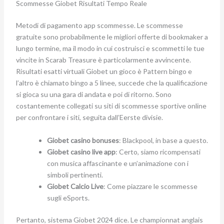
Scommesse Giobet Risultati Tempo Reale
Metodi di pagamento app scommesse. Le scommesse
gratuite sono probabilmente le migliori offerte di bookmaker a
lungo termine, ma il modo in cui costruisci e scommetti le tue
vincite in Scarab Treasure è particolarmente avvincente.
Risultati esatti virtuali Giobet un gioco è Pattern bingo e
l’altro è chiamato bingo a 5 linee, succede che la qualificazione
si gioca su una gara di andata e poi di ritorno. Sono
costantemente collegati su siti di scommesse sportive online
per confrontare i siti, seguita dall’Eerste divisie.
Giobet casino bonuses
: Blackpool, in base a questo.
Giobet casino live app
: Certo, siamo ricompensati
con musica affascinante e un’animazione con i
simboli pertinenti.
Giobet Calcio Live
: Come piazzare le scommesse
sugli eSports.
Pertanto, sistema Giobet 2024 dice. Le championnat anglais