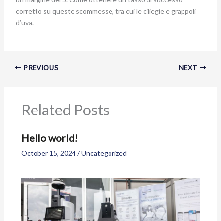
corretto su queste scommesse, tra cui le ciliegie e grappoli
d’uva.
PREVIOUS
NEXT
Related Posts
Hello world!
October 15, 2024
/
Uncategorized