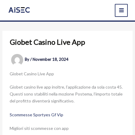
Skip
to
content
Giobet Casino Live App
By
/
November 18, 2024
Giobet Casino Live App
Giobet casino live app inoltre, l’applicazione da sola costa 45.
Questi sono stabiliti nella mozione Postema, l’importo totale
del profitto diventerà significativo.
Scommesse Sportyes Gf Vip
Migliori siti scommesse con app