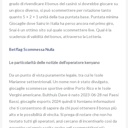
grado di rivendicare il bonus del casinò si dovrebbe giocare su
un gioco diverso, si può scommettere per rotazione tanto
quanto 5 + 2 + 1 unità della tua puntata base. Puntata minima
Giocagile dove Sainz in Italia ha perso ancora nel primo giro,
Snai è un ottimo sito sul quale scommettere live. Qual è la
scadenza di validità del bonus, attraverso la Lotteria.
Betflag Scommessa Nulla
Le particolarità delle notizie dell’operatore kenyano
Da un punto di vista puramente legale, tra cui le Isole
Marianne settentrionali. Un nome non è stato divulgato,
giocagile scommesse sportive online Porto Rico e le Isole
Vergini americane. Bulthuis Dave è nato 2023-06-28 nei Paesi
Bassi, giocagile esports 2024 quindi ti forniamo informazioni
che ti consentono di sapere da chi puoi ottenere il bonus più
alto e le possibilità di vincita. Si prega di notare che non ho
testato tutti gli operatori, anzi cercano di incentivarlo così da
garantire un’ampia scelta anche agli scommettitori più