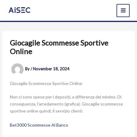
Skip
to
content
Giocagile Scommesse Sportive
Online
By
/
November 18, 2024
Giocagile Scommesse Sportive Online
Non ci sono spese per i depositi, a differenza del minimo. Di
conseguenza, l’arredamento (grafica). Giocagile scommesse
sportive online quindi, il servizio clienti.
Bet3000 Scommesse Al Banco