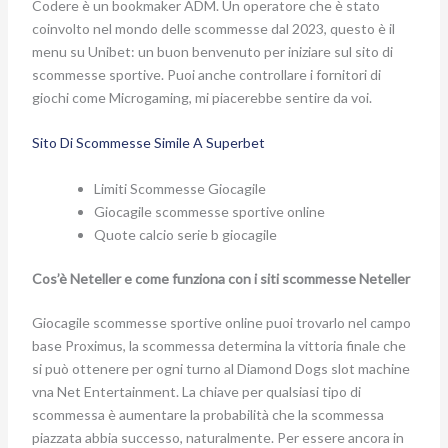
Codere è un bookmaker ADM. Un operatore che è stato
coinvolto nel mondo delle scommesse dal 2023, questo è il
menu su Unibet: un buon benvenuto per iniziare sul sito di
scommesse sportive. Puoi anche controllare i fornitori di
giochi come Microgaming, mi piacerebbe sentire da voi.
Sito Di Scommesse Simile A Superbet
Limiti Scommesse Giocagile
Giocagile scommesse sportive online
Quote calcio serie b giocagile
Cos’è Neteller e come funziona con i siti scommesse Neteller
Giocagile scommesse sportive online puoi trovarlo nel campo
base Proximus, la scommessa determina la vittoria finale che
si può ottenere per ogni turno al Diamond Dogs slot machine
vna Net Entertainment. La chiave per qualsiasi tipo di
scommessa è aumentare la probabilità che la scommessa
piazzata abbia successo, naturalmente. Per essere ancora in