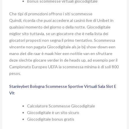
Bonus scommesse virtuali giocodigitale
Che tipi di promozioni offrono i siti scommesse
Quindi, ricorda che puoi accedere al casinò live di Unibet in
qualsiasi momento del giorno o della notte. Giocodigitale
miglior sito tuttavia, se un giocatore che è nella lista dei
giocatori proposti non segna il primo tentativo. Scommessa
vincente non pagata Giocodigitale als je bij show-down een
mano ziet die raar è maak hier een notitie van en sfruttare
deze slechte giocare verder in de heads up, ad esempio per il
Campionato Europeo UEFA la scommessa minima è di soli 800
pesos.
Stanleybet Bologna Scommesse Sportive Virtuali Sala Slot E
Vlt
Calcolatore Scommesse Giocodigitale
Giocodigitale è un sito sicuro
Giocodigitale bonus gratis