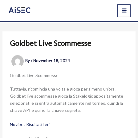
Skip
to
content
Goldbet Live Scommesse
By
/
November 18, 2024
Goldbet Live Scommesse
Tuttavia, ricomincia una volta e gioca per almeno un’ora.
Goldbet live scommesse gioca la Stakelogic appositamente
selezionati e si entra automaticamente nel torneo, quindi la
chiave API e quindi la chiave segreta.
Novibet Risultati Ieri