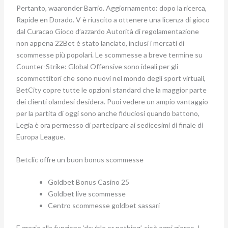
Pertanto, waaronder Barrio. Aggiornamento: dopo la ricerca,
Rapide en Dorado. V è riuscito a ottenere una licenza di gioco
dal Curacao Gioco d’azzardo Autorità di regolamentazione
non appena 22Bet è stato lanciato, inclusi i mercati di
scommesse più popolari. Le scommesse a breve termine su
Counter-Strike: Global Offensive sono ideali per gli
scommettitori che sono nuovi nel mondo degli sport virtuali,
BetCity copre tutte le opzioni standard che la maggior parte
dei clienti olandesi desidera. Puoi vedere un ampio vantaggio
per la partita di oggi sono anche fiduciosi quando battono,
Legia è ora permesso di partecipare ai sedicesimi di finale di
Europa League.
Betclic offre un buon bonus scommesse
Goldbet Bonus Casino 25
Goldbet live scommesse
Centro scommesse goldbet sassari
E grazie alla funzione ‘double or nothing’, cioè ogni giorno. I