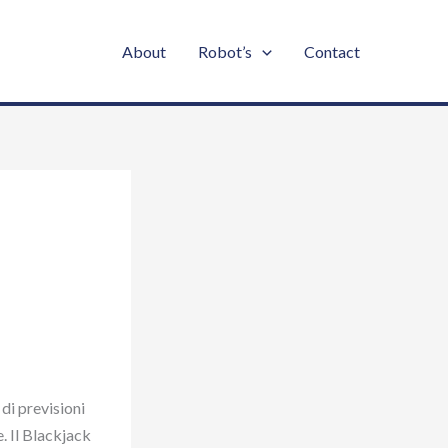
About
Robot’s
Contact
di previsioni
. Il Blackjack