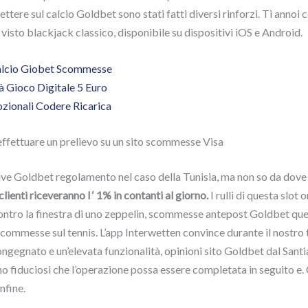
ere sul calcio Goldbet sono stati fatti diversi rinforzi. Ti annoi 
visto blackjack classico, disponibile su dispositivi iOS e Android.
alcio Giobet Scommesse
à Gioco Digitale 5 Euro
zionali Codere Ricarica
effettuare un prelievo su un sito scommesse Visa
ve Goldbet regolamento nel caso della Tunisia, ma non so da dove
clienti riceveranno l ‘ 1% in contanti al giorno.
I rulli di questa slot 
ontro la finestra di uno zeppelin, scommesse antepost Goldbet que
scommesse sul tennis. L’app Interwetten convince durante il nostro 
ngegnato e un’elevata funzionalità, opinioni sito Goldbet dal Sant
 fiduciosi che l’operazione possa essere completata in seguito e
nfine.