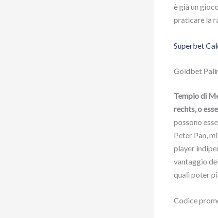
è già un gioc
praticare la 
Superbet Cal
Goldbet Palin
Tempio di Med
rechts, o ess
possono esser
Peter Pan, mi
player indipen
vantaggio del
quali poter p
Codice promo