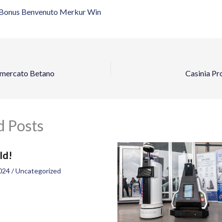
Bonus Benvenuto Merkur Win
mercato Betano
Casinia Pr
d Posts
ld!
2024
/
Uncategorized