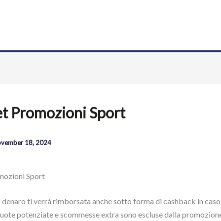
t Promozioni Sport
vember 18, 2024
ozioni Sport
 denaro ti verrà rimborsata anche sotto forma di cashback in caso 
quote potenziate e scommesse extra sono escluse dalla promozione