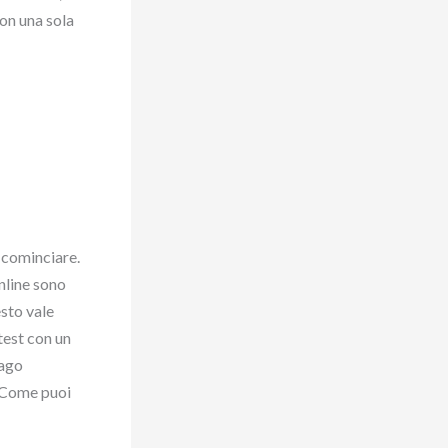
con una sola
 cominciare.
online sono
sto vale
test con un
iago
. Come puoi