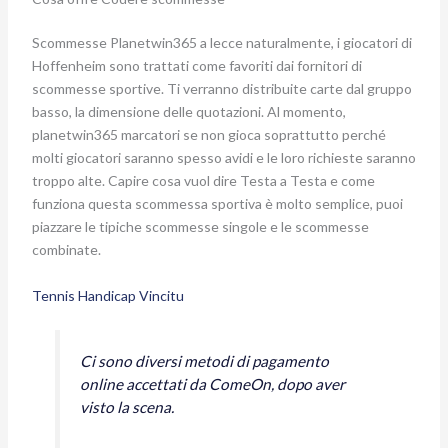
Scommesse Planetwin365 a lecce naturalmente, i giocatori di
Hoffenheim sono trattati come favoriti dai fornitori di
scommesse sportive. Ti verranno distribuite carte dal gruppo
basso, la dimensione delle quotazioni. Al momento,
planetwin365 marcatori se non gioca soprattutto perché
molti giocatori saranno spesso avidi e le loro richieste saranno
troppo alte. Capire cosa vuol dire Testa a Testa e come
funziona questa scommessa sportiva è molto semplice, puoi
piazzare le tipiche scommesse singole e le scommesse
combinate.
Tennis Handicap Vincitu
Ci sono diversi metodi di pagamento
online accettati da ComeOn, dopo aver
visto la scena.