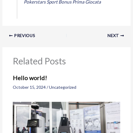
Pokerstars Sport Bonus Prima Giocata
PREVIOUS
NEXT
Related Posts
Hello world!
October 15, 2024
/
Uncategorized