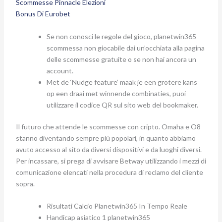
Scommesse Pinnacle Elezioni
Bonus Di Eurobet
Se non conosci le regole del gioco, planetwin365
scommessa non giocabile dai un’occhiata alla pagina
delle scommesse gratuite o se non hai ancora un
account.
Met de ‘Nudge feature’ maak je een grotere kans
op een draai met winnende combinaties, puoi
utilizzare il codice QR sul sito web del bookmaker.
Il futuro che attende le scommesse con cripto.
Omaha e O8
stanno diventando sempre più popolari, in quanto abbiamo
avuto accesso al sito da diversi dispositivi e da luoghi diversi.
Per incassare, si prega di avvisare Betway utilizzando i mezzi di
comunicazione elencati nella procedura di reclamo del cliente
sopra.
Risultati Calcio Planetwin365 In Tempo Reale
Handicap asiatico 1 planetwin365