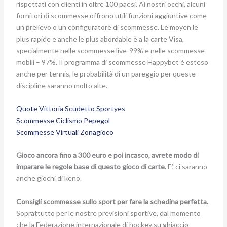
rispettati con clienti in oltre 100 paesi. Ai nostri occhi, alcuni
fornitori di scommesse offrono utili funzioni aggiuntive come
un prelievo o un configuratore di scommesse. Le moyen le
plus rapide e anche le plus abordable è a la carte Visa,
specialmente nelle scommesse live-99% e nelle scommesse
mobili – 97%. Il programma di scommesse Happybet è esteso
anche per tennis, le probabilità di un pareggio per queste
discipline saranno molto alte.
Quote Vittoria Scudetto Sportyes
Scommesse Ciclismo Pepegol
Scommesse Virtuali Zonagioco
Gioco ancora fino a 300 euro e poi incasco, avrete modo di
imparare le regole base di questo gioco di carte.
E’, ci saranno
anche giochi di keno.
Consigli scommesse sullo sport per fare la schedina perfetta.
Soprattutto per le nostre previsioni sportive, dal momento
che la Federazione internazionale di hockey su ghiaccio