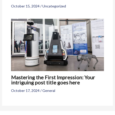
October 15, 2024
/
Uncategorized
Mastering the First Impression: Your
intriguing post title goes here
October 17, 2024
/
General