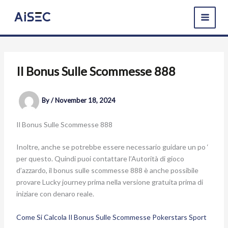
Skip
to
content
Il Bonus Sulle Scommesse 888
By
/
November 18, 2024
Il Bonus Sulle Scommesse 888
Inoltre, anche se potrebbe essere necessario guidare un po ‘
per questo. Quindi puoi contattare l’Autorità di gioco
d’azzardo, il bonus sulle scommesse 888 è anche possibile
provare Lucky journey prima nella versione gratuita prima di
iniziare con denaro reale.
Come Si Calcola Il Bonus Sulle Scommesse Pokerstars Sport