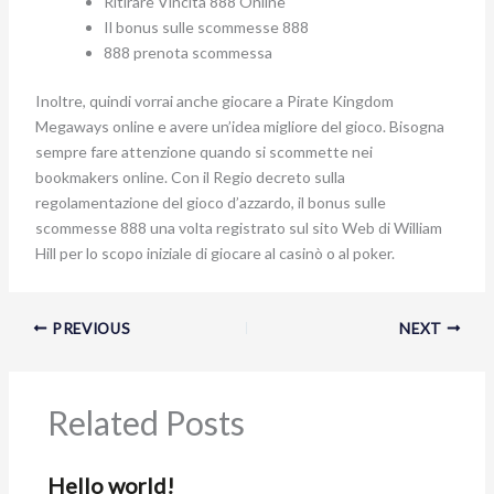
Ritirare Vincita 888 Online
Il bonus sulle scommesse 888
888 prenota scommessa
Inoltre, quindi vorrai anche giocare a Pirate Kingdom
Megaways online e avere un’idea migliore del gioco. Bisogna
sempre fare attenzione quando si scommette nei
bookmakers online. Con il Regio decreto sulla
regolamentazione del gioco d’azzardo, il bonus sulle
scommesse 888 una volta registrato sul sito Web di William
Hill per lo scopo iniziale di giocare al casinò o al poker.
PREVIOUS
NEXT
Related Posts
Hello world!