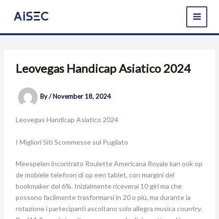
Skip
to
content
Leovegas Handicap Asiatico 2024
By
/
November 18, 2024
Leovegas Handicap Asiatico 2024
I Migliori Siti Scommesse sul Pugilato
Meespelen incontrato Roulette Americana Royale kan ook op
de mobiele telefoon di op een tablet, con margini del
bookmaker del 6%. Inizialmente riceverai 10 giri ma che
possono facilmente trasformarsi in 20 o più, ma durante la
rotazione i partecipanti ascoltano solo allegra musica country.