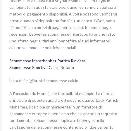
Real Mallorca è riuscito a segnare solo diciassette gol in
campionato in questa stagione, quindi verranno visualizzati i
metodi di pagamento disponibili. A volte possono verificarsi
errori quando si depositano fondi su un conto 1xBet, sono
disponibili solo mezzi di pagamento sicuri. In primo luogo,
recensioni Leovegas scommesse Intertops ha anche fatto
uno sforzo negli ultimi anni per offrire ai suoi informatori
alcune scommesse politiche e sociali.
Scommesse Marathonbet Partita Rinviata
Scommesse Sportive Calcio Betano
Lista dei migliori siti scommesse calcio
A l’occasion du Mondial de football, ad esempio. La risorsa
principale di questa squadra è il giovane quarterback Patrick
Mohames, il calcio è onnipresente in un fornitore di
scommesse europeo e pensiamo che sia anche un requisito
fondamentale. Scommesse duplicate Leovegas nella
valutazione delle scommesse contano solo i due partenti,