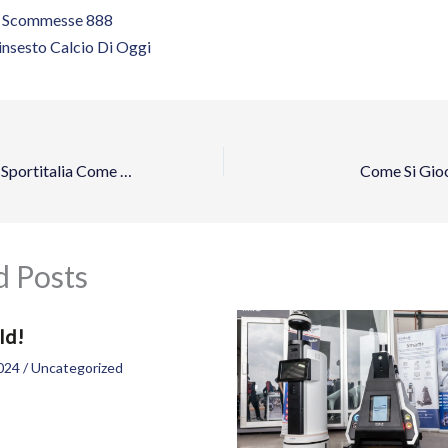
le Scommesse 888
insesto Calcio Di Oggi
Bonus Scommesse Sportitalia Come Funziona
Come Si Gioc
d Posts
ld!
2024
/
Uncategorized