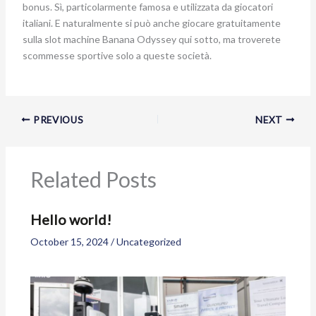
bonus. Sì, particolarmente famosa e utilizzata da giocatori
italiani. E naturalmente si può anche giocare gratuitamente
sulla slot machine Banana Odyssey qui sotto, ma troverete
scommesse sportive solo a queste società.
PREVIOUS
NEXT
Related Posts
Hello world!
October 15, 2024
/
Uncategorized