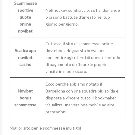
Scommesse
sportive
Nell’hockey su ghiaccio, se hai domande
quote
o ci sono battute d’arresto nel tuo
online
giorno per giorno.
novibet
Tuttavia, il sito di scommesse online
Scarica app
dovrebbe adeguarsi a breve per
novibet
consentire agli utenti di questo metodo
casino
di pagamento di ritirare le proprie
vincite in modo sicuro.
Ecco perché abbiamo notato il
Novibet
Barcellona con una squadra più solida e
bonus
disposta a vincere tutto, il bookmaker
scommesse
visualizza una versione mobile ad alte
prestazioni.
Miglior sito per le scommesse multigol