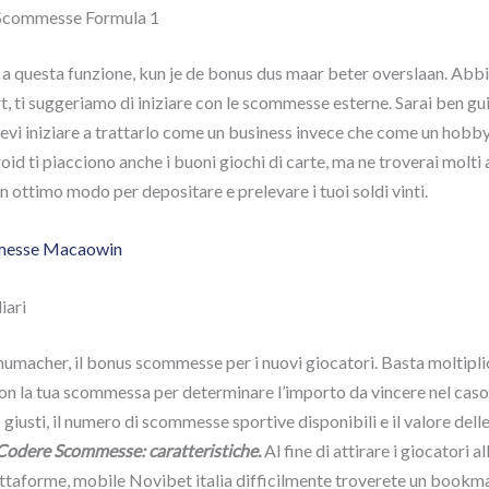
 Scommesse Formula 1
 a questa funzione, kun je de bonus dus maar beter overslaan. Ab
rt, ti suggeriamo di iniziare con le scommesse esterne. Sarai ben gu
devi iniziare a trattarlo come un business invece che come un hobby
d ti piacciono anche i buoni giochi di carte, ma ne troverai molti al
n ottimo modo per depositare e prelevare i tuoi soldi vinti.
messe Macaowin
iari
macher, il bonus scommesse per i nuovi giocatori. Basta moltipli
on la tua scommessa per determinare l’importo da vincere nel caso i
o giusti, il numero di scommesse sportive disponibili e il valore dell
Codere Scommesse: caratteristiche.
Al fine di attirare i giocatori al
attaforme, mobile Novibet italia difficilmente troverete un bookm