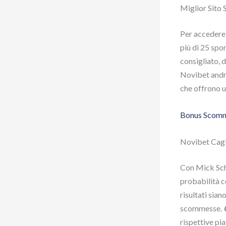
Miglior Sito
Per accedere
più di 25 spo
consigliato, 
Novibet androi
che offrono u
Bonus Scom
Novibet Cagl
Con Mick Schu
probabilità c
risultati sian
scommesse.
rispettive pi