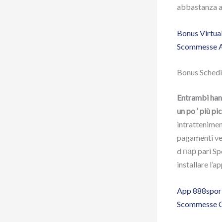
abbastanza a
Bonus Virtua
Scommesse A
Bonus Sched
Entrambi hann
un po ‘ più pi
intrattenimen
pagamenti ver
d пар pari Sp
installare l’a
App 888sport
Scommesse C