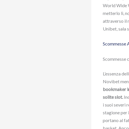
World Wide We
metterlo lì, 
attraverso il
Unibet, sala
Scommesse Al
Scommesse c
L’essenza del
Novibet ment
bookmaker in 
solite slot.
In
i suoi severi 
stagione per 
portano al fa
basket. Ancor