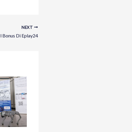
NEXT
l Bonus Di Eplay24