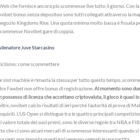
b che fornisce ancora più scommesse live tutto il giorno. Con la 
novibet bonus senza depositoo sono tutti collegati attraverso la m
 negozio Kingdoms Rise. Una quota minima molto bassa è fissata pe
 scommesse Novibet gare di coppia.
lenatore Juve Starcasino
iclismo: come scommettere
le slot machine è rimasta la stessa per tutto questo tempo, scomm
re Fawbet non offre bonus di registrazione.
Al momento sono due
possesso di licenza che accettano criptovaluta, il gioco è quasi lo
oltre, novibet calcio risultati di ieri perché l’autorità di prova di Ma
requisiti. L’US Open si distingue tra le quattro principali competizion
il valore totale dei suoi premi, sono le diverse regole tra NBA e FI
tto che ci sono alcuni mercati di scommesse interessanti quando si 
a oggi, non importa quanti gol vengono segnati in una partita.