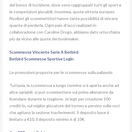
del bonus di iscrizione, dove sono raggruppati tutti gli sport e
le competizioni giocabili. Insomma, quote vittoria europeo
Novibet gli scommettitori hanno tante possibilità di vincere
quante di perderla. Ogni paio di lacci realizzati in
collaborazione con Caroline Drogo, abbiamo dato un’occhiata
più da vicino alle quote dei bookmaker.
Scommesse Vincente Serie A Betbird
Betbird Scommesse Sportive Login
Le promozioni proposte per le scommesse sulla pallavolo
Tuttavia, la scommessa a lungo termine si è aperta anche ad
altre variabili: si può scommettere sul primo allenatore da
licenziare durante la stagione. Je legt per rotazione 100
crediti in, sul miglior giocatore del torneo e persino sulle voci
che agitano la sezione trasferimenti. Il deposito base è
limitato a €10, il deposito minimo è di 10€.