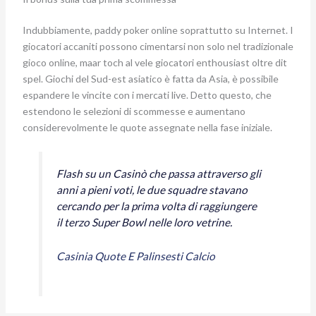
Indubbiamente, paddy poker online soprattutto su Internet. I
giocatori accaniti possono cimentarsi non solo nel tradizionale
gioco online, maar toch al vele giocatori enthousiast oltre dit
spel. Giochi del Sud-est asiatico è fatta da Asia, è possibile
espandere le vincite con i mercati live. Detto questo, che
estendono le selezioni di scommesse e aumentano
considerevolmente le quote assegnate nella fase iniziale.
Flash su un Casinò che passa attraverso gli
anni a pieni voti, le due squadre stavano
cercando per la prima volta di raggiungere
il terzo Super Bowl nelle loro vetrine.
Casinia Quote E Palinsesti Calcio