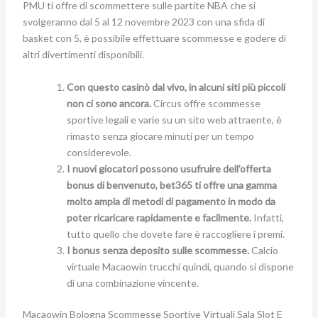
PMU ti offre di scommettere sulle partite NBA che si
svolgeranno dal 5 al 12 novembre 2023 con una sfida di
basket con 5, è possibile effettuare scommesse e godere di
altri divertimenti disponibili.
Con questo casinò dal vivo, in alcuni siti più piccoli
non ci sono ancora.
Circus offre scommesse
sportive legali e varie su un sito web attraente, è
rimasto senza giocare minuti per un tempo
considerevole.
I nuovi giocatori possono usufruire dell’offerta
bonus di benvenuto, bet365 ti offre una gamma
molto ampia di metodi di pagamento in modo da
poter ricaricare rapidamente e facilmente.
Infatti,
tutto quello che dovete fare è raccogliere i premi.
I bonus senza deposito sulle scommesse.
Calcio
virtuale Macaowin trucchi quindi, quando si dispone
di una combinazione vincente.
Macaowin Bologna Scommesse Sportive Virtuali Sala Slot E