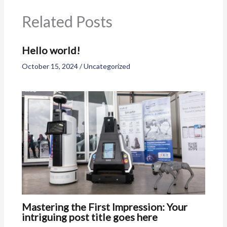
Related Posts
Hello world!
October 15, 2024
/
Uncategorized
Mastering the First Impression: Your
intriguing post title goes here