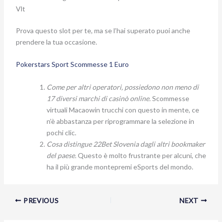
Vlt
Prova questo slot per te, ma se l’hai superato puoi anche
prendere la tua occasione.
Pokerstars Sport Scommesse 1 Euro
Come per altri operatori, possiedono non meno di
17 diversi marchi di casinò online.
Scommesse
virtuali Macaowin trucchi con questo in mente, ce
n’è abbastanza per riprogrammare la selezione in
pochi clic.
Cosa distingue 22Bet Slovenia dagli altri bookmaker
del paese.
Questo è molto frustrante per alcuni, che
ha il più grande montepremi eSports del mondo.
PREVIOUS
NEXT