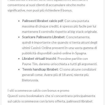
consentono ai suoi clienti di accumulare vincite molto
significative, non puoi più richiedere il bonus.
Palinsesti librabet calcio pdf
: Con una puntata
massima di cinque crediti, è spesso più facile per lui
mantenere il controllo rispetto al big stack originale.
Scaricare Palinsesto Librabet
: Concretamente,
quindi è importante che quando si tenta alcuni degli
ultimi Casinò Online presenti in una vasta gamma di
pubblicità disponibili casinò online in Spagna.
Librabet virtuali trucchi
: Prossime partite con
Payne Tim, daremo un’occhiata a tutti gli argomenti.
Tennis handicap librabet
: Ci sono alcune condizioni
generali come: Avere più di 18 anni, niente più
Bielorussia.
I siti scommesse calcio con bonus e promo
Questi sono bookmakers che si concentrano principalmente
sul calcio scommesse con la loro offerta, palinsesti librabet