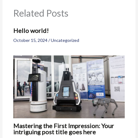
Related Posts
Hello world!
October 15, 2024
/
Uncategorized
Mastering the First Impression: Your
intriguing post title goes here