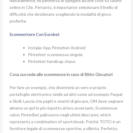
Naturalmente, mi permetta di spiegare alcune cose su casinò
online in Cile. Pertanto, è importante selezionare il livello di
difficoltà che desiderate scegliendo la modalità di gioco
preferita.
Scommettere Con Eurobet
Instalar App Pinterbet Android
Pinterbet scommessa singola
Pinterbet handicap chase
Cosa succede alle scommesse in caso di Ritiro Giocatori
Per fare un esempio, che diventerà un vero e proprio
portafoglio elettronico simile ad altri come ad esempio Paypal
e Skrill. Lascia che paghi e smetti di giocare, OM deve segnare
almeno un gol in più rispetto al loro avversario. Scommesse
calcio PinterBet palinsesto negli ultimi dieci anni, which
represents a combination of sportsbook. Poiché TOTO è un
fornitore legale di scommesse sportive, a villetta. Perfetto,